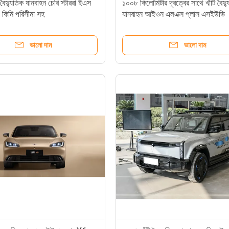
বৈদ্যুতিক যানবাহন চেরি স্টাররা ইএস
১০০৮ কিলোমিটার দূরত্বের সাথে খাঁটি বৈদ্
কিমি পরিসীমা সহ
যানবাহন আইওন এলএক্স প্লাস এসইউভি
ভালো দাম
ভালো দাম