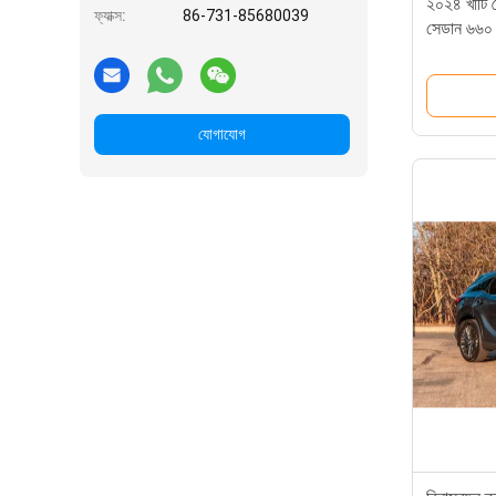
২০২৪ খাঁটি 
ফ্যাক্স:
86-731-85680039
সেডান ৬৬০ ক
যোগাযোগ