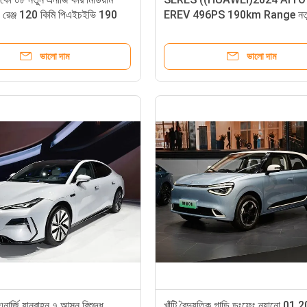
 রেঞ্জ 120 কিমি পিএইচইভি 190
EREV 496PS 190km Range নত
ইলেকট্রিক গাড়ি
ভালো দাম
ভালো দাম
ার্জি যানবাহন ৭ আসন বিশুদ্ধ
খাঁটি বৈদ্যুতিক গাড়ি ডংফেং ন্যানো 01