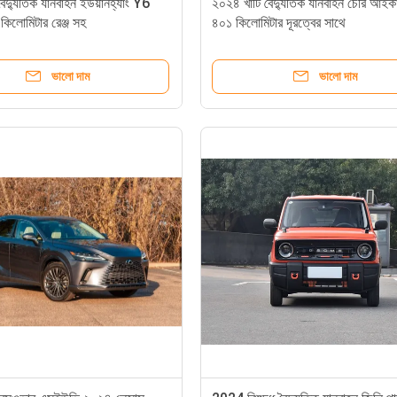
বৈদ্যুতিক যানবাহন ইউয়ানহ্যাং Y6
২০২৪ খাঁটি বৈদ্যুতিক যানবাহন চেরি আইক
িলোমিটার রেঞ্জ সহ
৪০১ কিলোমিটার দূরত্বের সাথে
ভালো দাম
ভালো দাম