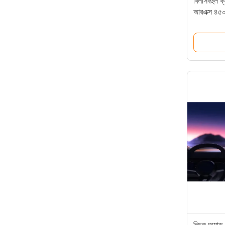
বিলাসবহুল 
আরএক্স ৪৫
রেঞ্জ সহ
লিংক অ্যান্ড