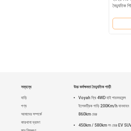
বৈদ্যুতিক গ
গাড়ি
সম্বন্ধে
উচ্চ কর্মক্ষমতা বৈদ্যুতিক গাড়ী
বাড়ি
Voyah ফ্রি 4WD হাই পারফরমেন্স
পণ্য
ইলেকট্রিক গাড়ি 200Km/h যানবাহন
আমাদের সম্পর্কে
860km রেঞ্জ
কারখানা ভ্রমণ
450km / 580km লং রেঞ্জ EV SU
মান নিয়ন্ত্রণ