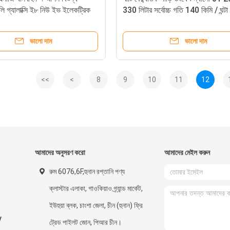
িলি গ্যালাক্সি ই৮ নিউ ইভ ইলেকট্রিক
330 লিটার সর্বোচ্চ গতি 140 কিমি / ঘন্টা
এনার্জি ইলেকট্রিক গাড়ি
ভালো দাম
ভালো দাম
<<
<
8
9
10
11
12
আমাদের অনুসরণ করো
আমাদের মেইল ​​করুন
রুম 6076,6F,হুনান রপ্তানি পণ্য
ক্লাস্টার এলাকা, গাওকিয়াও গ্র্যান্ড মার্কেট,
ইউহুয়া ব্লক, চাংশা জেলা, চীন (হুনান) ফ্রি
V
ট্রেড পাইলট জোন, পিআর চীন।