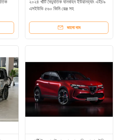
যুতিক
২০২৪ খাঁটি বৈদ্যুতিক যানবাহন ইউয়ানহ্যাং এইচ৯
এসইউভি ৫৬০ কিমি রেঞ্জ সহ
ভালো দাম