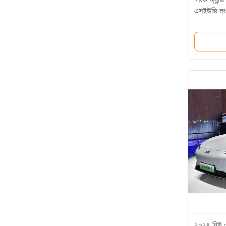
এসইউভি লং
সর্বোচ্চ গতি
২০২৪ নিউ এন