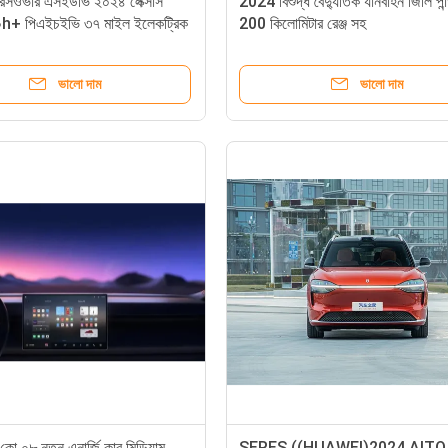
ক্রসওভার এসইউভি ২০২৪ লেক্সাস
2024 বিশুদ্ধ বৈদ্যুতিক যানবাহন জিলি পান
০h+ পিএইচইভি ৩৭ মাইল ইলেকট্রিক
200 কিলোমিটার রেঞ্জ সহ
ভালো দাম
ভালো দাম
 কো ০৮ নতুন এনার্জি কার মিডিয়াম
SERES ((HUAWEI)2024 AITO