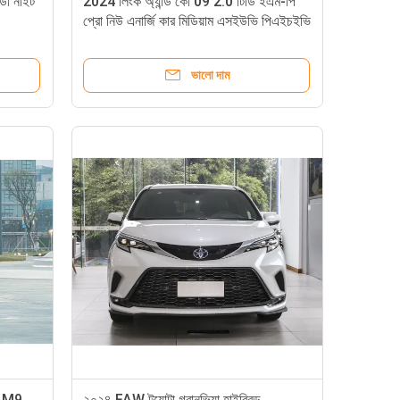
্ডা নাইট
2024 লিংক অ্যান্ড কো 09 2.0 টিডি ইএম-পি
প্রো নিউ এনার্জি কার মিডিয়াম এসইউভি পিএইচইভি
190সর্বোচ্চ গতি 190 কিমি & ডাব্লুএলটিসি 160
কিমি
ভালো দাম
 M9
২০২৪ FAW টয়োটা গ্রানভিয়া হাইব্রিড