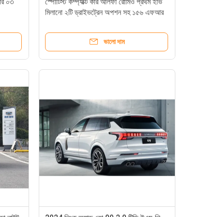
ার ০৩
স্পোর্টিস্ট কম্প্যাক্ট কার আলফা রোমিও প্রথম ইভি
মিলানো ২টি ড্রাইভট্রেন অপশন সহ ১৫৬ এফআর
ও ২৪০ এফআর ডব্লিউএলটিসি ২৪০মাইল
ভালো দাম