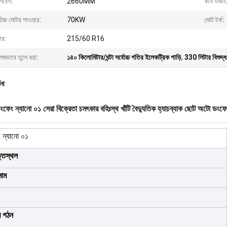
ইলবেস:
2660MM
কার্ব ওজন
বোচ্চ মোটর পাওয়ার:
70KW
মোট টর্ক:
়ার:
215/60 R16
েষভাবে তুলে ধরা:
১৪০ কিলোমিটার/ঘন্টা সর্বোচ্চ গতির ইলেকট্রিক গাড়ি
,
330 লিটার বিশুদ্ধ
ণনা
ফেং ন্যানো ০১ সেরা বিক্রেতা চমৎকার বহিঃস্থ খাঁটি বৈদ্যুতিক হ্যাচব্যাক ছোট অটো ডং
 ন্যানো ০১
তিস্থল
 নাম
র গঠন