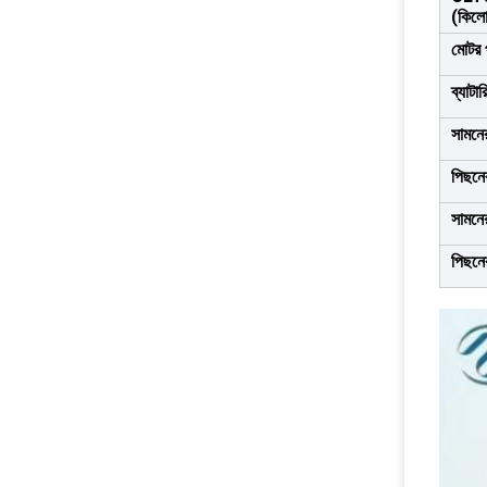
(কিলো
মোটর 
ব্যাটা
সামনে
পিছনে
সামনের
পিছনের