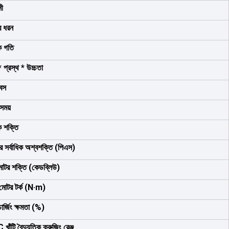
নী
র ধরন
িক গতি
 * প্রস্থ * উচ্চতা
বেস
 সময়
িক শক্তি
র সর্বাধিক অশ্বশক্তি (পিএস)
োটর শক্তি (কেডব্লিউ)
মোটর টর্ক (N·m)
চার্জিং ক্ষমতা (%)
াঁটি বৈদ্যুতিক ক্রুজিং রেঞ্জ