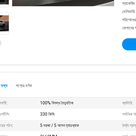
প্যাকেজিং
ডেলিভারি 
পরিশোধের 
যোগানের ক
 তথ্য
পণ্যের বর্ণনা
ালানী:
100% বিশুদ্ধ বৈদ্যুতিক
ব্যাটারি:
এলটিসি:
330 কিমি
সর্বাধিক গ
ীরের গঠন:
5 দরজা / 5 আসন হ্যাচব্যাক
দৈর্ঘ্য প্র