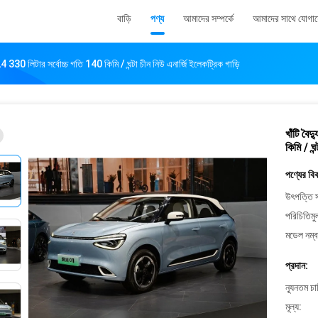
বাড়ি
পণ্য
আমাদের সম্পর্কে
আমাদের সাথে যোগা
4 330 লিটার সর্বোচ্চ গতি 140 কিমি / ঘন্টা চীন নিউ এনার্জি ইলেকট্রিক গাড়ি
খাঁটি বৈ
কিমি / ঘন
পণ্যের বি
উৎপত্তি স
পরিচিতিমু
মডেল নম্ব
প্রদান:
ন্যূনতম চ
মূল্য: