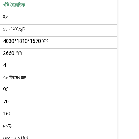
খাঁটি বৈদ্যুতিক
ইভ
১৪০ কিমি/ঘন্টা
4030*1810*1570 মিমি
2660 মিমি
4
৭০ কিলোওয়াট
95
70
160
৮০%
৩৩০-৪৩০ কিমি