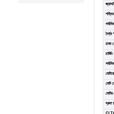
জ্বালা
শক্তি
সর্বাধ
দৈর্ঘ্য
চাকা 
চার্জিং
সর্বাধ
মোটরে
মোট ম
মোটর 
দ্রুত 
CLTC খ