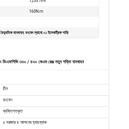
:
1235 কেজি
160N.m
 বৈদ্যুতিক যানবাহন
,
ডংফেং ন্যানো ০১ ইলেকট্রিক গাড়ি
ফেং ডিএফপিভি ৩৩০ / ৪৩০ কেএম রেঞ্জ নতুন শক্তি যানবাহন
চীন
ডংফেং
ব্যক্তিগতকৃত
৫ দরজার ৪ আসনের হ্যাচব্যাক