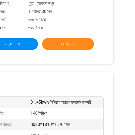
 বিবরণ:
পুরো প্যাকেজে নগ্ন
সময়:
1 ইউনিট 30 দিন
শর্ত:
এল/সি, টি/টি
্ষমতা:
পরামর্শ করা
ভালো দাম
যোগাযোগ
31.45kwh লিথিয়াম আয়রন ফসফেট ব্যাটারি
তি:
140কিমি/ঘ
স্থ উচ্চতা:
4030*1810*1570 মিমি