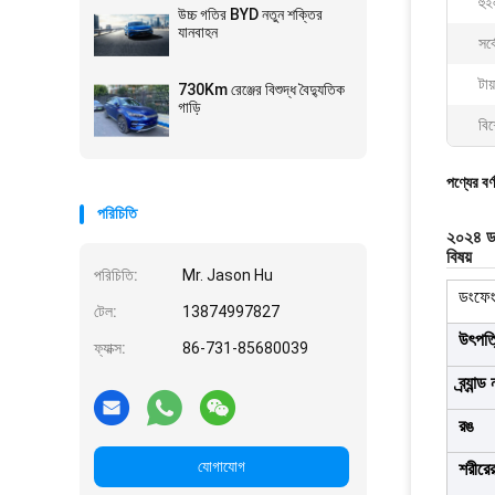
হু
উচ্চ গতির BYD নতুন শক্তির
যানবাহন
সর্
টায
730Km রেঞ্জের বিশুদ্ধ বৈদ্যুতিক
গাড়ি
বিশ
পণ্যের বর্
পরিচিতি
২০২৪ ডং
বিষয়
পরিচিতি:
Mr. Jason Hu
ডংফেং
টেল:
13874997827
উৎপত্
ফ্যাক্স:
86-731-85680039
ব্র্যান্ড
রঙ
যোগাযোগ
শরীরে