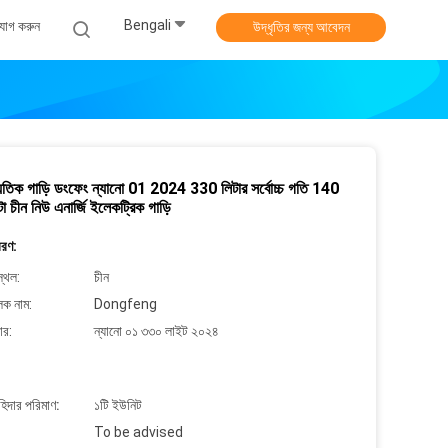
Bengali
যোগ করুন
উদ্ধৃতির জন্য আবেদন
দ্যুতিক গাড়ি ডংফেং ন্যানো 01 2024 330 লিটার সর্বোচ্চ গতি 140
্টা চীন নিউ এনার্জি ইলেকট্রিক গাড়ি
বরণ:
্থল:
চীন
লক নাম:
Dongfeng
ার:
ন্যানো ০১ ৩৩০ লাইট ২০২৪
াহিদার পরিমাণ:
১টি ইউনিট
To be advised