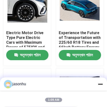
কারখানা ভ্রমণ
মান নিয়ন্ত্রণ
Electric Motor Drive
Experience the Future
Type Pure Electric
of Transportation with
Cars with Maximum
225/60 R18 Tires and
আমাদের সাথে যোগাযোগ করুন
Power of 575KW and
66kwh Battery Energy
Kerb Weight of
Zero Emission Cars
অনুসন্ধান পাঠান
অনুসন্ধান পাঠান
1881kg
উদ্ধৃতির জন্য আবেদন
ব্যবহৃত গাড়ি
jasonhu
বিশুদ্ধ ইলেকট্রিক গাড়ি
1:09 AM
বড় বৈদ্যুতিক গাড়ি