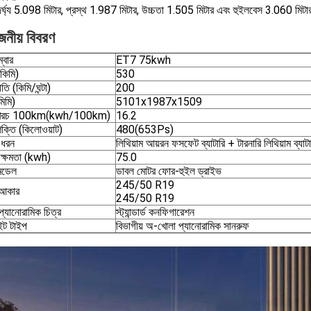
দৈর্ঘ্য 5.098 মিটার, প্রস্থ 1.987 মিটার, উচ্চতা 1.505 মিটার এবং হুইলবেস 3.060 মিটা
জনীয় বিবরণ
্বার
ET7 75kwh
(কিমি)
530
গতি (কিমি/ঘন্টা)
200
িমি)
5101x1987x1509
ুত খরচ 100km(kwh/100km)
16.2
 শক্তি (কিলোওয়াট)
480(653Ps)
র ধরন
লিথিয়াম আয়রন ফসফেট ব্যাটারি + টারনারি লিথিয়াম ব্যাটা
র ক্ষমতা (kwh)
75.0
মডেল
ডাবল মোটর ফোর-হুইল ড্রাইভ
245/50 R19
র আকার
245/50 R19
্যানোরামিক চিত্র
স্ট্যান্ডার্ড কনফিগারেশন
ইট টাইপ
বিভাগীয় অ-খোলা প্যানোরামিক সানরুফ