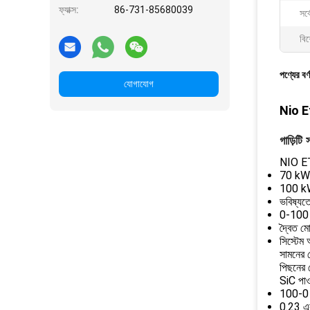
ফ্যাক্স:
86-731-85680039
সর্
বিশ
পণ্যের বর্
যোগাযোগ
Nio Et7
গাড়িটি 
NIO ET
70 kWh 
100 kW
ভবিষ্যত
0-100 ক
দ্বৈত ম
সিস্টে
সামনের ম
পিছনের 
SiC পাওয
100-0 কি
0.23 এ