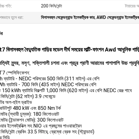
বোচ্চ গতি:
200 কিমি/ঘন্টা
টায়ারের 
েষভাবে তুলে ধরা:
বিলাসবহুল সেকেন্ডহ্যান্ড ইলেকট্রিক কার
,
AWD সেকেন্ডহ্যান্ড ইলেকট্রি
ণনা
 বিলাসবহুল বৈদ্যুতিক গাড়ির মডেল দীর্ঘ সময়ের মাল্টি-ফাংশন Awd আধুনিক গাড়
সত্যিই সুন্দর, মসৃণ, শক্তিশালী চশমা এবং প্রচুর প্রাণী আরামের পাশাপাশি উচ্চ প্রযুক্
7 স্পেসিফিকেশন:
ব্যাটারি - NEDC পরিসরের 500 কিমি (311 মাইল) এর বেশি
h ব্যাটারি - 700 কিমি (435 মাইল) NEDC পরিসরের বেশি
ে 150 kWh ব্যাটারি বিকল্পটি 1,000 কিমি (620 মাইল) এর বেশি NEDC রেঞ্জ পাবে
িমি/ঘন্টা (62 মাইল) 3.9 সেকেন্ডে
োটর অল-হুইল ড্রাইভ
ম আউটপুট 480 kW এবং 850 Nm টর্ক
োটর (স্থায়ী চুম্বক): 180 কিলোওয়াট
মোটর (ইন্ডাকশন মোটর): 300 কিলোওয়াট
়ার ইলেকট্রনিক্স সহ NIO ২য় প্রজন্মের পাওয়ারট্রেন
মি/ঘন্টা ব্রেকিং 33.5 মিটারে, ব্রেম্বো ব্রেক সহ (স্ট্যান্ডার্ড)
র সিডি