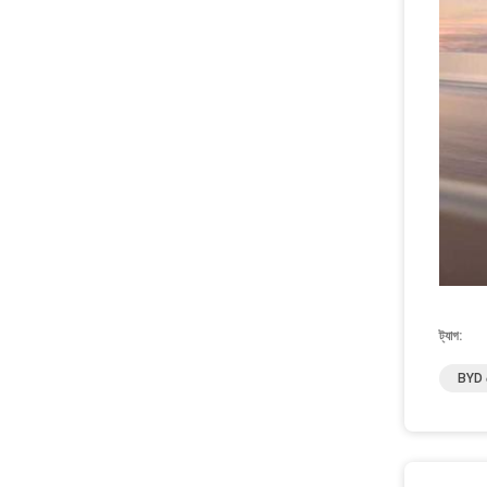
ট্যাগ:
BYD সে