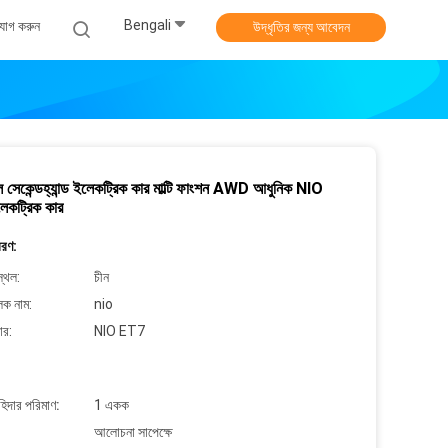
Bengali
যোগ করুন
উদ্ধৃতির জন্য আবেদন
ল সেকেন্ডহ্যান্ড ইলেকট্রিক কার মাল্টি ফাংশন AWD আধুনিক NIO
কট্রিক কার
বরণ:
্থল:
চীন
লক নাম:
nio
ার:
NIO ET7
াহিদার পরিমাণ:
1 একক
আলোচনা সাপেক্ষে