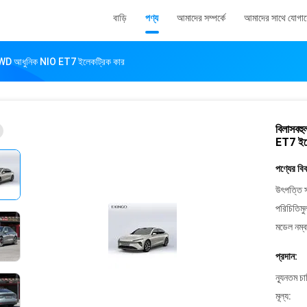
বাড়ি
পণ্য
আমাদের সম্পর্কে
আমাদের সাথে যোগা
াংশন AWD আধুনিক NIO ET7 ইলেকট্রিক কার
বিলাসবহু
ET7 ইলে
পণ্যের বি
উৎপত্তি স
পরিচিতিমু
মডেল নম্ব
প্রদান:
ন্যূনতম চ
মূল্য: