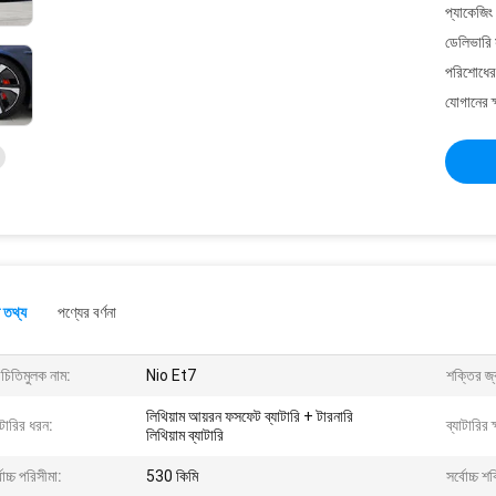
প্যাকেজিং
ডেলিভারি 
পরিশোধের 
যোগানের ক
 তথ্য
পণ্যের বর্ণনা
চিতিমুলক নাম:
Nio Et7
শক্তির জ্
লিথিয়াম আয়রন ফসফেট ব্যাটারি + টারনারি
াটারির ধরন:
ব্যাটারির
লিথিয়াম ব্যাটারি
বোচ্চ পরিসীমা:
530 কিমি
সর্বোচ্চ 