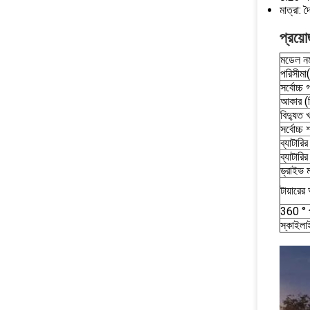
মাত্রা: 
প্রয়ো
মডেল নম
পরিসীমা
সর্বোচ্চ 
আকার (ম
বিদ্য
সর্বোচ্চ
ব্যাটারি
ব্যাটারি
ড্রাইভ 
টায়ারে
360 ° প
স্কাইলা