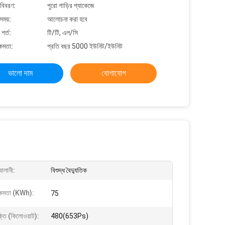
 বিবরণ:
পুরো গাড়ির প্যাকেজে
সময়:
আলোচনা করা হবে
শর্ত:
টি/টি, এল/সি
্ষমতা:
প্রতি বছর 5000 ইউনিট/ইউনিট
ভালো দাম
যোগাযোগ
বালানী:
বিশুদ্ধ বৈদ্যুতিক
 ক্ষমতা (kWh):
75
শক্তি (কিলোওয়াট):
480(653Ps)