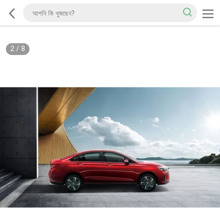
2
/
8