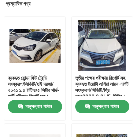
প্রস্তাবিত পণ্য
ব্যবহৃত হোন্ডা ফিট ট্রেন্ডি
তৃতীয় পক্ষের পরীক্ষার রিপোর্ট সহ
সংস্করণ/সিভিটি/দুই দরজা/
ব্যবহৃত টয়োটা এশিয়া লায়ন এলিট
২০২১ ১.৫ লিটার/৫ সিটার থার্ড-
সংস্করণ/সিভিটি/থ্রি
পার্টি পরীক্ষার রিপোর্ট সহ।
বক্স/2022 2.0L/5-সিটার।
বাড়ি
অনুসন্ধান পাঠান
অনুসন্ধান পাঠান
পণ্য
আমাদের সম্পর্কে