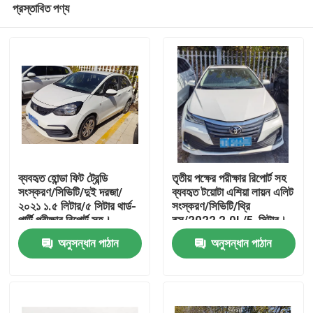
প্রস্তাবিত পণ্য
ব্যবহৃত হোন্ডা ফিট ট্রেন্ডি
তৃতীয় পক্ষের পরীক্ষার রিপোর্ট সহ
সংস্করণ/সিভিটি/দুই দরজা/
ব্যবহৃত টয়োটা এশিয়া লায়ন এলিট
২০২১ ১.৫ লিটার/৫ সিটার থার্ড-
সংস্করণ/সিভিটি/থ্রি
পার্টি পরীক্ষার রিপোর্ট সহ।
বক্স/2022 2.0L/5-সিটার।
বাড়ি
অনুসন্ধান পাঠান
অনুসন্ধান পাঠান
পণ্য
আমাদের সম্পর্কে