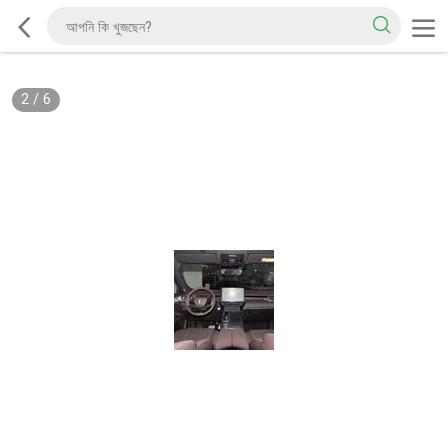
2
/
6