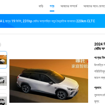
বাড়ি
পণ্য
আমাদের সম্পর্কে
আমাদের সাথে যোগা
TA L মাত্র 19 মিনিট, 231hp মোটর অশ্বশক্তি নতুন বৈদ্যুতিক যানবাহন 220km CLTC
2024 বি
মোটর অশ
পণ্যের বি
উৎপত্তি স
পরিচিতিমু
মডেল নম্ব
প্রদান:
ন্যূনতম চ
মূল্য: