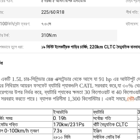
ীরের গঠন:
৫ দরজা ৫ আসন বিশিষ্ট এসইউভি
দৈর্ঘ্য প্র
়ার:
225/60 R18
শীর্ষ গতি:
100কিমি/ঘন্টা ত্বরণ:
৭.৩ সে
হুইলবেস:
র টর্ক:
310N.m
েষভাবে তুলে ধরা:
১৯ মিনিট ইলেকট্রিক গাড়ির চার্জিং
,
220km CLTC বৈদ্যুতিক যানবাহ
ণনা
ি একটি 1.5L চার-সিলিন্ডার রেঞ্জ এক্সটেন্ডার থেকে আসে যা 91 hp এর আউটপুট
এর লিথিয়াম আয়রন ফসফেট ব্যাটারি প্যাকগুলি CATL সরবরাহ করে,যা ৩০% থেকে
েশনের উপর নির্ভর করে, ব্যাটারি প্যাকের ক্ষমতা 30 কিলোওয়াট বা 40 কিলোওয়
া সরবরাহ করতে পারে। ব্যাপক পরিসীমা 1,300 কিলোমিটার। একই সময়ে,
নেটা
এট
ইআরইভি
ব্যাটারি
3
্জিং সময়
0. 19h
সর্বোচ্চ গতি
১
 মোটর শক্তি
170kw/231P.s
খাঁটি বৈদ্যুতিক CLTC
২
়াল 0-100km/h ত্বরণ
7.3s
ইঞ্জিন
1
২৮১০ মিমি
সর্বাধিক মোটর টর্ক
৩