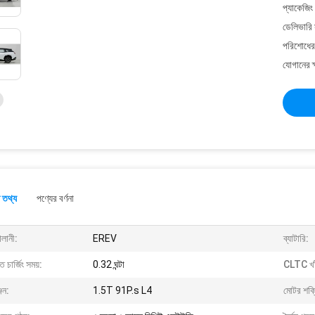
প্যাকেজিং
ডেলিভারি 
পরিশোধের 
যোগানের ক
 তথ্য
পণ্যের বর্ণনা
ালানী:
EREV
ব্যাটারি:
ুত চার্জিং সময়:
0.32 ঘন্টা
CLTC খাঁট
জিন:
1.5T 91P.s L4
মোটর শক্