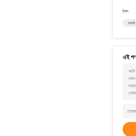
ট্যাগ:
মাঝারি
এই পণ্
আমি 
যেমন 
ধন্যব
তোমা