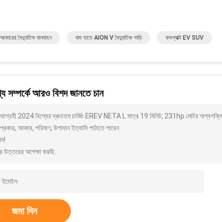
 আকারের বৈদ্যুতিক যানবাহন
বাম হাতে AION V বৈদ্যুতিক গাড়ি
কমপ্যাক্ট EV SUV
য সম্পর্কে আরও বিশদ জানতে চান
আগ্রহী 2024 বিশ্বের দ্রুততম চার্জিং EREV NETA L মাত্র 19 মিনিট, 231hp মোটর অশ্বশক
প্রকার, আকার, পরিমাণ, উপাদান ইত্যাদি পাঠাতে পারেন
াদ!
র উত্তরের অপেক্ষা করছি.
জমা দিন