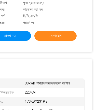
 বিবরণ:
পুরো প্যাকেজে নগ্ন
সময়:
আলোচনা করা হবে
শর্ত:
টি/টি, এল/সি
্ষমতা:
পরামর্শ করা
ভালো দাম
যোগাযোগ
30kwh লিথিয়াম আয়রন ফসফেট ব্যাটারি
ি বৈদ্যুতিক:
220KM
তি:
170KW/231P.s