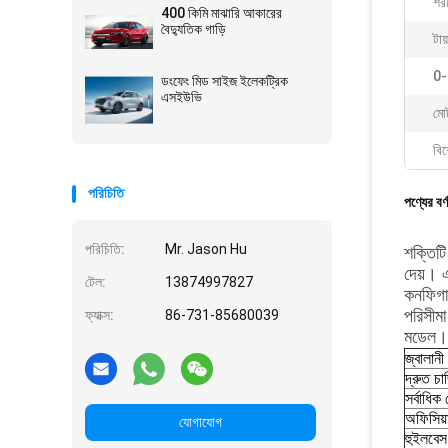
শর
400 কিমি মাঝারি আকারের
বৈদ্যুতিক গাড়ি
টায
0-
ডংফেং মিড সাইজ ইলেকট্রিক
এসইউভি
মোট
বিশ
পরিচিতি
পণ্যের বর্
পরিচিতি:
Mr. Jason Hu
শক্তিট
দেয়। 
টেল:
13874997827
কনফিগার
পরিসীম
ফ্যাক্স:
86-731-85680039
মডেল।
জ্বালানী
দ্রুত চার
সর্বাধিক
অফিসিয
যোগাযোগ
হুইলবেস