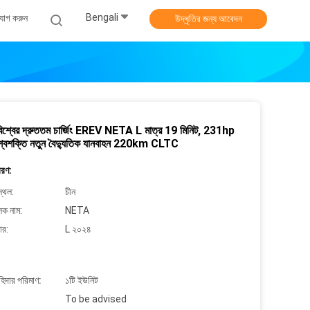
Bengali
যোগ করুন
উদ্ধৃতির জন্য আবেদন
শ্বের দ্রুততম চার্জিং EREV NETA L মাত্র 19 মিনিট, 231hp
্বশক্তি নতুন বৈদ্যুতিক যানবাহন 220km CLTC
বরণ:
্থল:
চীন
লক নাম:
NETA
ার:
L ২০২৪
াহিদার পরিমাণ:
১টি ইউনিট
To be advised