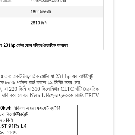
স্থ উচ্চতা:
৪৭৭০*১৯০০*১৬৬০ মিমি
180 কিমি/ঘন্টা
2810 মিমি
ন
,
231hp মোটর ঘোড়া শক্তির বৈদ্যুতিক যানবাহন
 দেয় এবং একটি বৈদ্যুতিক মোটর যা 231 hp এর আউটপুট
 ৮০% পর্যন্ত চার্জ করতে ১৯ মিনিট সময় নেয়.
াট, যা 220 কিমি বা 310 কিলোমিটার CLTC খাঁটি বৈদ্যুতিক
ি দাবি করে যে এর Neta L বিশ্বের দ্রুততম চার্জিং EREV
0kwh লিথিয়াম আয়রন ফসফেট ব্যাটারি
৮০ কিলোমিটার/ঘন্টা
২০ কিমি
.5T 91P.s L4
১০ এন.এম.