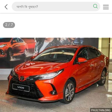
2
/
7