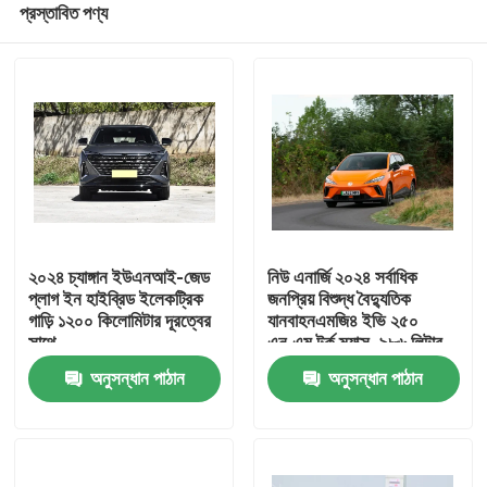
প্রস্তাবিত পণ্য
২০২৪ চ্যাঙ্গান ইউএনআই-জেড
নিউ এনার্জি ২০২৪ সর্বাধিক
প্লাগ ইন হাইব্রিড ইলেকট্রিক
জনপ্রিয় বিশুদ্ধ বৈদ্যুতিক
গাড়ি ১২০০ কিলোমিটার দূরত্বের
যানবাহনএমজি৪ ইভি ২৫০
সাথে
এন.এম টর্ক ম্যাক্স. ৯৮৬ লিটার
বাড়ি
অতিরিক্ত বড় ট্রাক স্পেস
অনুসন্ধান পাঠান
অনুসন্ধান পাঠান
পণ্য
আমাদের সম্পর্কে