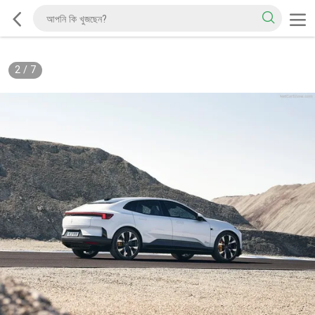
2
/
7