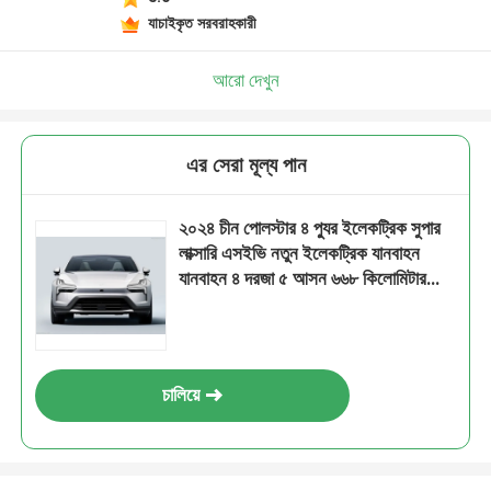
যাচাইকৃত সরবরাহকারী
আরো দেখুন
এর সেরা মূল্য পান
২০২৪ চীন পোলস্টার ৪ প্যুর ইলেকট্রিক সুপার
লাক্সারি এসইভি নতুন ইলেকট্রিক যানবাহন
যানবাহন ৪ দরজা ৫ আসন ৬৬৮ কিলোমিটার
৬৮২ কিলোমিটার ইভ গাড়ি
চালিয়ে