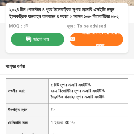
২০২৪ চীন পোলস্টার ৪ প্যুর ইলেকট্রিক সুপার লাক্সারি এসইভি নতুন
ইলেকট্রিক যানবাহন যানবাহন ৪ দরজা ৫ আসন ৬৬৮ কিলোমিটার ৬৮২
কিলোমিটার ইভ গাড়ি
MOQ：১টি
মূল্য：To be advised
আমাদের সাথে যোগাযোগ
ভালো দাম
করুন
পণ্যের বর্ণনা
৫ সিট সুপার লাক্সারি এসইউভি
,
লক্ষণীয় করা:
৬৮২ কিলোমিটার সুপার লাক্সারি এসইউভি
,
বৈদ্যুতিক যানবাহন সুপার লাক্সারি এসইভি
উৎপত্তি স্থল
চীন
ডেলিভারি সময়
1 ইউনিট 30 দিন