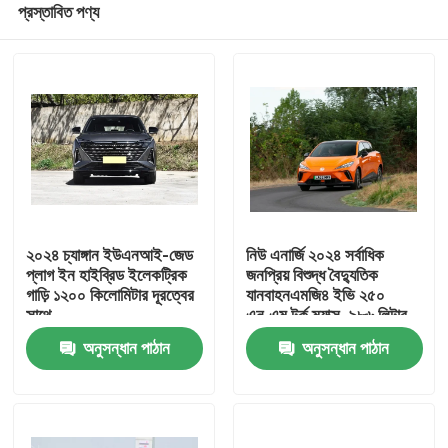
প্রস্তাবিত পণ্য
২০২৪ চ্যাঙ্গান ইউএনআই-জেড
নিউ এনার্জি ২০২৪ সর্বাধিক
প্লাগ ইন হাইব্রিড ইলেকট্রিক
জনপ্রিয় বিশুদ্ধ বৈদ্যুতিক
গাড়ি ১২০০ কিলোমিটার দূরত্বের
যানবাহনএমজি৪ ইভি ২৫০
সাথে
এন.এম টর্ক ম্যাক্স. ৯৮৬ লিটার
বাড়ি
অতিরিক্ত বড় ট্রাক স্পেস
অনুসন্ধান পাঠান
অনুসন্ধান পাঠান
পণ্য
আমাদের সম্পর্কে