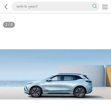
2
/
8