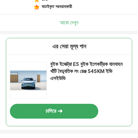
যাচাইকৃত সরবরাহকারী
আরো দেখুন
এর সেরা মূল্য পান
বুইক ইলেক্ট্রা E5 বুইক ইলেকট্রিক যানবাহন
খাঁটি বৈদ্যুতিক লং রেঞ্জ 545KM ইভি
এসইউভি
চালিয়ে