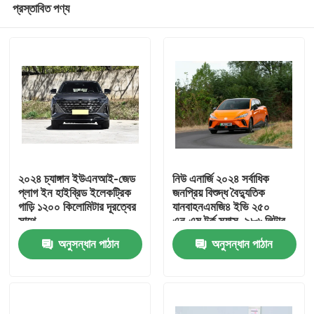
প্রস্তাবিত পণ্য
২০২৪ চ্যাঙ্গান ইউএনআই-জেড
নিউ এনার্জি ২০২৪ সর্বাধিক
প্লাগ ইন হাইব্রিড ইলেকট্রিক
জনপ্রিয় বিশুদ্ধ বৈদ্যুতিক
গাড়ি ১২০০ কিলোমিটার দূরত্বের
যানবাহনএমজি৪ ইভি ২৫০
সাথে
এন.এম টর্ক ম্যাক্স. ৯৮৬ লিটার
বাড়ি
অতিরিক্ত বড় ট্রাক স্পেস
অনুসন্ধান পাঠান
অনুসন্ধান পাঠান
পণ্য
আমাদের সম্পর্কে