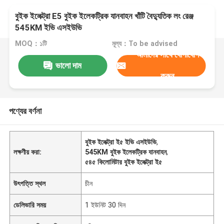
বুইক ইলেক্ট্রা E5 বুইক ইলেকট্রিক যানবাহন খাঁটি বৈদ্যুতিক লং রেঞ্জ
545KM ইভি এসইউভি
MOQ：১টি
মূল্য：To be advised
আমাদের সাথে যোগাযোগ
ভালো দাম
করুন
পণ্যের বর্ণনা
বুইক ইলেক্ট্রা ই৫ ইভি এসইউভি
,
লক্ষণীয় করা:
545KM বুইক ইলেকট্রিক যানবাহন
,
৫৪৫ কিলোমিটার বুইক ইলেক্ট্রা ই৫
উৎপত্তি স্থল
চীন
ডেলিভারি সময়
1 ইউনিট 30 দিন