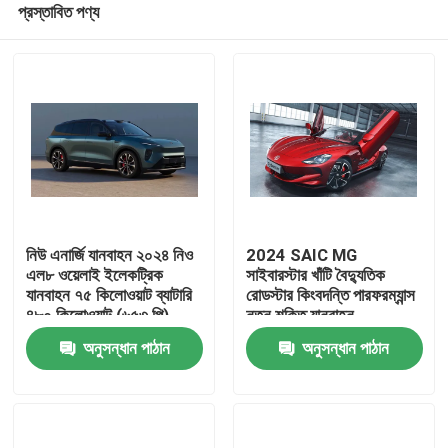
প্রস্তাবিত পণ্য
নিউ এনার্জি যানবাহন ২০২৪ নিও
2024 SAIC MG
এল৮ ওয়েলাই ইলেকট্রিক
সাইবারস্টার খাঁটি বৈদ্যুতিক
যানবাহন ৭৫ কিলোওয়াট ব্যাটারি
রোডস্টার কিংবদন্তি পারফরম্যান্স
৪৮০ কিলোওয়াট (৬৫৩ পি)
নতুন শক্তি যানবাহন
বাড়ি
মোটর শক্তি ৩৯০ কিমি
অনুসন্ধান পাঠান
অনুসন্ধান পাঠান
ডব্লিউএলটিপি রেঞ্জ ইভি গাড়ি
পণ্য
আমাদের সম্পর্কে