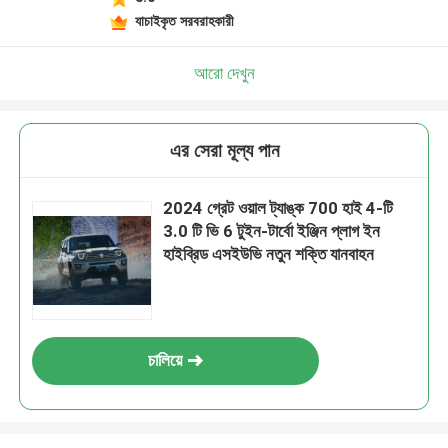
একটি বার্তা রেখে যান
যাচাইকৃত সরবরাহকারী
আমরা শীঘ্রই আপনাকে আবার কল করব!
আরো দেখুন
এর সেরা মূল্য পান
2024 গ্রেট ওয়াল ট্যাঙ্ক 700 হাই 4-টি
3.0 টি ভি 6 টুইন-টার্বো ইঞ্জিন প্লাগ ইন
হাইব্রিড এসইউভি নতুন শক্তি যানবাহন
চালিয়ে
জমা দিন