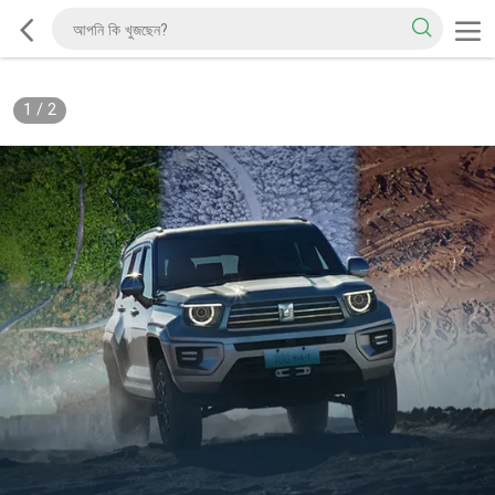
1
/
2