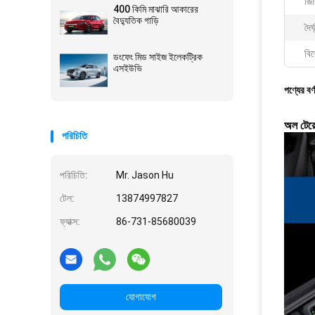
জি
400 কিমি মাঝারি আকারের
বৈদ্যুতিক গাড়ি
দৈর
বিশ
ডংফেং মিড সাইজ ইলেকট্রিক
এসইউভি
পণ্যের বর্
অল টেরেন
পরিচিতি
পরিচিতি:
Mr. Jason Hu
টেল:
13874997827
ফ্যাক্স:
86-731-85680039
যোগাযোগ