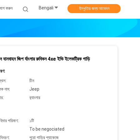
Bengali
যোগ করুন
উদ্ধৃতির জন্য আবেদন
 যানবাহন জিপ র্যাংলার রুবিকন 4xe ইভি ইলেকট্রিক গাড়ি
বরণ:
্থল:
চীন
লক নাম:
Jeep
ার:
র‍্যাংলার
াহিদার পরিমাণ:
১টি
To be negociated
 বিবরণ:
পুরো গাড়ির প্যাকেজে