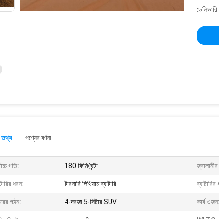
ডেলিভারি 
 তথ্য
পণ্যের বর্ণনা
বোচ্চ গতি:
180 কিমি/ঘন্টা
জ্বালানীর
াটারির ধরন:
টারনারি লিথিয়াম ব্যাটারি
ব্যাটারির 
ীরের গঠন:
4-দরজা 5-সিটার SUV
কার্ব ওজন