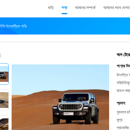
বাড়ি
পণ্য
আমাদের সম্পর্কে
আমাদের সাথে যোগা
 ইভি ইলেকট্রিক গাড়ি
অল টেরেন
পণ্যের বি
উৎপত্তি স
পরিচিতিমু
মডেল নম্ব
প্রদান:
ন্যূনতম চ
মূল্য:
প্যাকেজিং