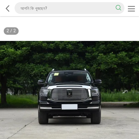
2
/
2