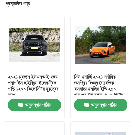
প্রস্তাবিত পণ্য
২০২৪ চ্যাঙ্গান ইউএনআই-জেড
নিউ এনার্জি ২০২৪ সর্বাধিক
প্লাগ ইন হাইব্রিড ইলেকট্রিক
জনপ্রিয় বিশুদ্ধ বৈদ্যুতিক
গাড়ি ১২০০ কিলোমিটার দূরত্বের
যানবাহনএমজি৪ ইভি ২৫০
সাথে
এন.এম টর্ক ম্যাক্স. ৯৮৬ লিটার
বাড়ি
অতিরিক্ত বড় ট্রাক স্পেস
অনুসন্ধান পাঠান
অনুসন্ধান পাঠান
পণ্য
আমাদের সম্পর্কে