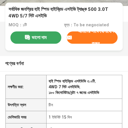
সর্বাধিক জনপ্রিয় হাই স্পিড হাইব্রিড এসইভি ট্যাঙ্ক 500 3.0T
4WD 5/7 সিট এসইভি
MOQ：১টি
মূল্য：To be negociated
আমাদের সাথে যোগাযোগ
ভালো দাম
করুন
পণ্যের বর্ণনা
হাই স্পিড হাইব্রিড এসইউভি ৩.০টি
,
লক্ষণীয় করা:
4WD 7 সিট এসইউভি
,
১৮০ কিলোমিটার/ঘন্টা ৭ জনের এসইউভি
উৎপত্তি স্থল
চীন
ডেলিভারি সময়
1 ইউনিট 15 দিন