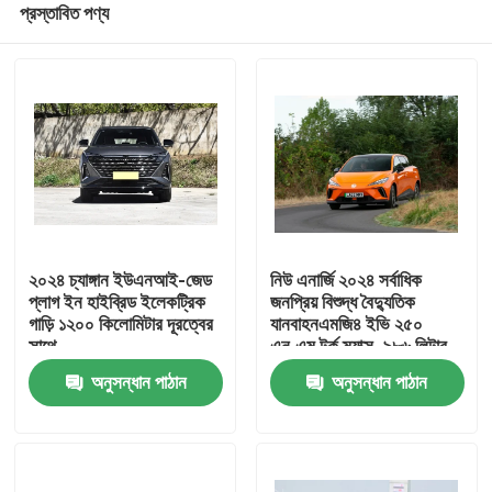
প্রস্তাবিত পণ্য
২০২৪ চ্যাঙ্গান ইউএনআই-জেড
নিউ এনার্জি ২০২৪ সর্বাধিক
প্লাগ ইন হাইব্রিড ইলেকট্রিক
জনপ্রিয় বিশুদ্ধ বৈদ্যুতিক
গাড়ি ১২০০ কিলোমিটার দূরত্বের
যানবাহনএমজি৪ ইভি ২৫০
সাথে
এন.এম টর্ক ম্যাক্স. ৯৮৬ লিটার
বাড়ি
অতিরিক্ত বড় ট্রাক স্পেস
অনুসন্ধান পাঠান
অনুসন্ধান পাঠান
পণ্য
আমাদের সম্পর্কে