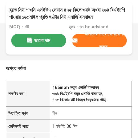
ব্র্যান্ড নিউ শাওমি এসইউ৭ সেডান ৪৭৫ কিলোওয়াট অথবা ৬৬৪ বিএইচপি
পাওয়ার ১৬৫মাইল প্রতি ঘণ্টায় নিউ এনার্জি যানবাহন
MOQ：১টি
মূল্য：to be advised
আমাদের সাথে যোগাযোগ
ভালো দাম
করুন
পণ্যের বর্ণনা
165mph নতুন এনার্জি যানবাহন
,
লক্ষণীয় করা:
৬৬৪ বিএইচপি নতুন এনার্জি যানবাহন
,
৪৭৫ কিলোওয়াট বিশুদ্ধ বৈদ্যুতিক গাড়ি
উৎপত্তি স্থল
চীন
ডেলিভারি সময়
1 ইউনিট 30 দিন