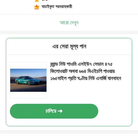
যাচাইকৃত সরবরাহকারী
আরো দেখুন
এর সেরা মূল্য পান
ব্র্যান্ড নিউ শাওমি এসইউ৭ সেডান ৪৭৫
কিলোওয়াট অথবা ৬৬৪ বিএইচপি পাওয়ার
১৬৫মাইল প্রতি ঘণ্টায় নিউ এনার্জি যানবাহন
চালিয়ে