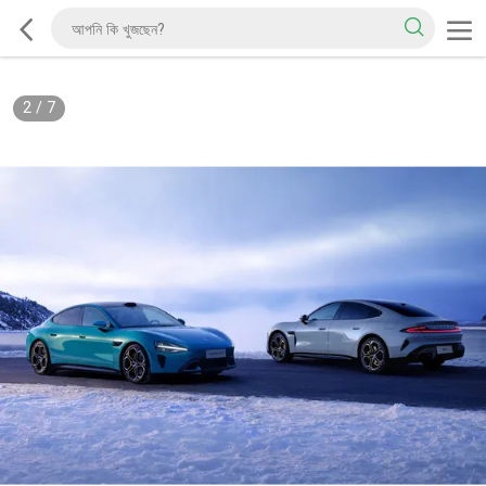
2
/
7