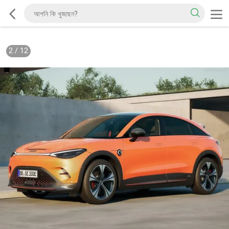
2
/
12