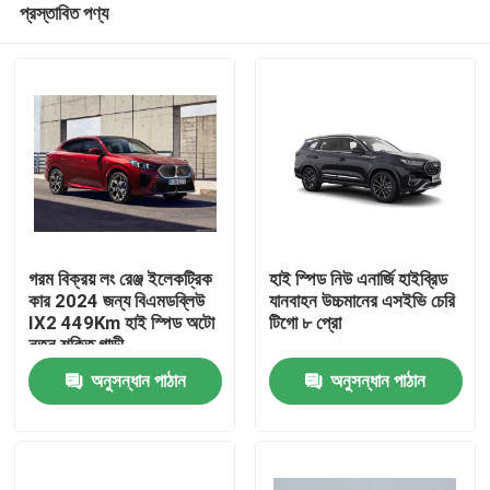
প্রস্তাবিত পণ্য
গরম বিক্রয় লং রেঞ্জ ইলেকট্রিক
হাই স্পিড নিউ এনার্জি হাইব্রিড
কার 2024 জন্য বিএমডব্লিউ
যানবাহন উচ্চমানের এসইভি চেরি
IX2 449Km হাই স্পিড অটো
টিগো ৮ প্রো
নতুন শক্তি গাড়ী
বাড়ি
অনুসন্ধান পাঠান
অনুসন্ধান পাঠান
পণ্য
আমাদের সম্পর্কে