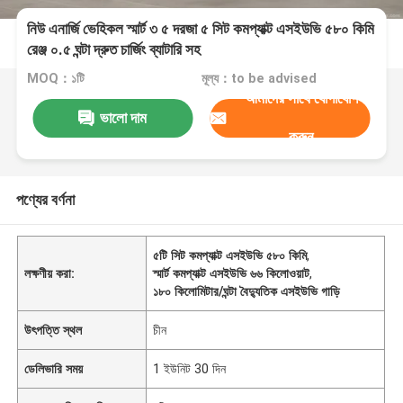
নিউ এনার্জি ভেহিকল স্মার্ট ৩ ৫ দরজা ৫ সিট কমপ্যাক্ট এসইউভি ৫৮০ কিমি
রেঞ্জ ০.৫ ঘন্টা দ্রুত চার্জিং ব্যাটারি সহ
MOQ：১টি
মূল্য：to be advised
আমাদের সাথে যোগাযোগ
ভালো দাম
করুন
পণ্যের বর্ণনা
৫টি সিট কমপ্যাক্ট এসইউভি ৫৮০ কিমি
,
লক্ষণীয় করা:
স্মার্ট কমপ্যাক্ট এসইউভি ৬৬ কিলোওয়াট
,
১৮০ কিলোমিটার/ঘন্টা বৈদ্যুতিক এসইউভি গাড়ি
উৎপত্তি স্থল
চীন
ডেলিভারি সময়
1 ইউনিট 30 দিন