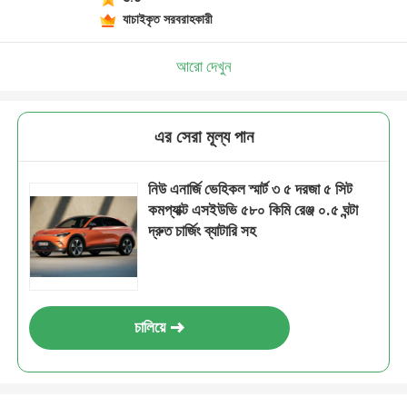
যাচাইকৃত সরবরাহকারী
আরো দেখুন
এর সেরা মূল্য পান
নিউ এনার্জি ভেহিকল স্মার্ট ৩ ৫ দরজা ৫ সিট
কমপ্যাক্ট এসইউভি ৫৮০ কিমি রেঞ্জ ০.৫ ঘন্টা
দ্রুত চার্জিং ব্যাটারি সহ
চালিয়ে