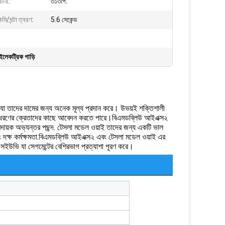
মোটর:
৩১৩পি.
ি/ঘন্টা ত্বরণ:
5.6 সেকেন্ড
লেকট্রিক গাড়ি
যা তাদের দামের জন্য অনেক মূল্য প্রদান করে। উভয়ই শক্তিশালী
বিভিন্ন ধরণের ক্রেতাদের কাছে আবেদন করতে পারে।বিএমডব্লিউ আইএক্স২
ায়ক অভ্যন্তর পছন্দ. টেসলা মডেল ওয়াই তাদের জন্য একটি ভাল
 দক্ষ কর্মক্ষমতা.বিএমডব্লিউ আইএক্স২ এবং টেসলা মডেল ওয়াই এর
এসইউভি যা সেগমেন্টের বেশিরভাগ প্রত্যাশা পূরণ করে।