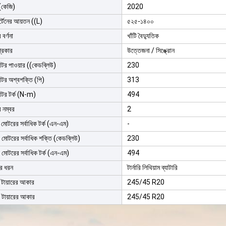
(কেজি)
2020
র্টেনের আয়তন ((L)
৫২৫-১৪০০
বর্ণনা
খাঁটি বৈদ্যুতিক
্রকার
উত্তেজনা / সিঙ্ক্রোন
টর পাওয়ার ((কেডব্লিউ)
230
টর অশ্বশক্তি (পি)
313
টর টর্ক (N-m)
494
 নম্বর
2
 মোটরের সর্বাধিক টর্ক (এন-এম)
-
 মোটরের সর্বাধিক শক্তি (কেডব্লিউ)
230
 মোটরের সর্বাধিক টর্ক (এন-এম)
494
ির ধরন
টার্নারি লিথিয়াম ব্যাটারি
 টায়ারের আকার
245/45 R20
 টায়ারের আকার
245/45 R20