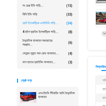
লং রেঞ্জ ইভি গাড়ি...
(15)
মিনি ইভি গাড়ি
(33)
ছোট ইলেকট্রিক এসইউভি গাড়ি...
(34)
4 হুইল ড্রাইভ ইলেকট্রিক গাড়ি...
(8)
বৈদ্যুতিক যানবাহন সরবরাহের
(6)
সরঞ্জাম...
সেকেন্ড হ্যান্ড অফ রোড যানবাহন...
(4)
ডান হাতের ড্রাইভিং যানবাহন...
(3)
বিস্তারিত
শক্
শ্রেষ্ঠ পণ্য
ব্য
এলএইচডি স্টিয়ারিং অটো বৈদ্যুতিক
যানবাহন
হাল