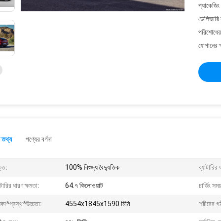
প্যাকেজিং
ডেলিভারি 
পরিশোধের 
যোগানের ক
 তথ্য
পণ্যের বর্ণনা
তি:
100% বিশুদ্ধ বৈদ্যুতিক
ব্যাটারির 
াটারির ধারণ ক্ষমতা:
64.৭ কিলোওয়াট
চার্জিং সময
কা*প্রস্থ*উচ্চতা:
4554x1845x1590 মিমি
শরীরের গ