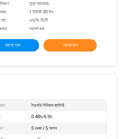
 বিবরণ:
পুরো প্যাকেজে
সময়:
1 ইউনিট 30 দিন
শর্ত:
এল/সি, টি/টি
্ষমতা:
পরামর্শ করা
ভালো দাম
যোগাযোগ
ধরন:
টারনারি লিথিয়াম ব্যাটারি
়:
0.48h/6.5h
ঠন:
5 দরজা / 5 আসন