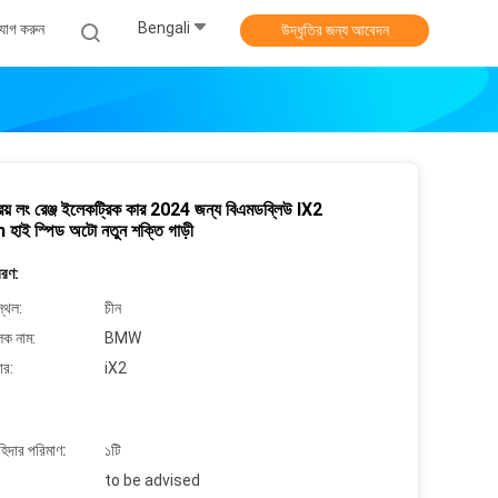
Bengali
যোগ করুন
উদ্ধৃতির জন্য আবেদন
রয় লং রেঞ্জ ইলেকট্রিক কার 2024 জন্য বিএমডব্লিউ IX2
াই স্পিড অটো নতুন শক্তি গাড়ী
বরণ:
্থল:
চীন
লক নাম:
BMW
ার:
iX2
াহিদার পরিমাণ:
১টি
to be advised