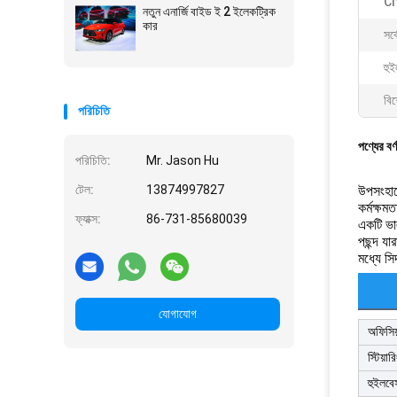
Clt
নতুন এনার্জি বাইড ই 2 ইলেকট্রিক
কার
সর্
হু
বিশ
পরিচিতি
পণ্যের বর্
পরিচিতি:
Mr. Jason Hu
টেল:
13874997827
উপসংহার
কর্মক্ষম
ফ্যাক্স:
86-731-85680039
একটি ভা
পছন্দ য
মধ্যে সি
যোগাযোগ
অফিসিয
স্টিয়ারি
হুইলবে