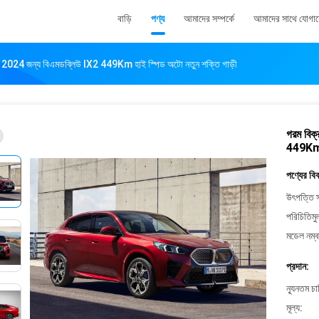
বাড়ি
পণ্য
আমাদের সম্পর্কে
আমাদের সাথে যোগা
 কার 2024 জন্য বিএমডব্লিউ IX2 449Km হাই স্পিড অটো নতুন শক্তি গাড়ী
গরম বিক্
449Km হ
পণ্যের বি
উৎপত্তি স
পরিচিতিমু
মডেল নম্ব
প্রদান:
ন্যূনতম চ
মূল্য: