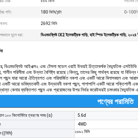
c রেঞ্জ:
৪৪৯ কিমি
সর্বাধিক 
বোচ্চ গতি:
180 কিমি/ঘন্টা
0-100কিম
ইলবেস:
2692 মিমি
েষভাবে তুলে ধরা:
বিএমডব্লিউ IX2 ইলেকট্রিক গাড়ি
,
হাই স্পিড ইলেকট্রিক গাড়ি
,
২০২৪ ই
ণনা
ে, বিএমডব্লিউ আইএক্স২ এবং টেসলা মডেল ওয়াই উভয়ই চিত্তাকর্ষক বৈদ্যুতিক এসইউভি 
তা, শালীন পরিসীমা এবং উন্নত বৈশিষ্ট্য রয়েছে।কিন্তু, তাদের কিছু পার্থক্য রয়েছে যা 
ল পছন্দ যারা আরো ঐতিহ্যগত এবং পরিমার্জিত নকশা এবং একটি আরো বিলাসবহুল এবং আরামদ
ারা একটি আরো ভবিষ্যতবাদী এবং উদ্ভাবনী নকশা পছন্দ, পাশাপাশি একটি আরো শক্তিশালী এবং
দ্ধান্ত কেনার ব্যক্তিগত পছন্দ এবং প্রয়োজনের উপর নির্ভর করেউভয়ই চমৎকার বৈদ্যুতিক 
পণ্যের পরামিতি
়াল ১০০ কিলোমিটার ত্বরণের সময় (s)
5.6d
ং
4WD
২৬৯২ মিমি
স ((মিমি)