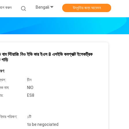
Bengali
যোগ করুন
উদ্ধৃতির জন্য আবেদন
ড বাম স্টিয়ারিং নিও ইভি কার ইএস 8 এসইভি কমপ্যাক্ট ইলেকট্রিক
 গাড়ি
বরণ:
্থল:
চীন
লক নাম:
NIO
ার:
ES8
াহিদার পরিমাণ:
১টি
to be negociated