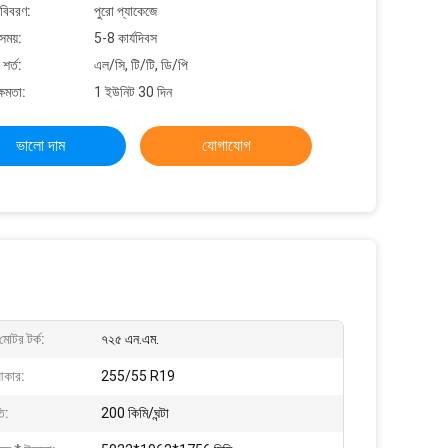
 বিবরণ:
পুরো প্যাকেজে
সময়:
5-8 কার্যদিবস
শর্ত:
এল/সি, টি/টি, ডি/পি
্ষমতা:
1 ইউনিট 30 দিন
ভালো দাম
যোগাযোগ
মোটর টর্ক:
৭২৫ এন.এম.
আকার:
255/55 R19
তি:
200 কিমি/ঘন্টা