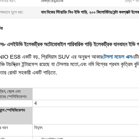
ালানীর ধরণ:
বিশুদ্ধ বৈদ্যুতিক
দৈর্ঘ্য * 
েষভাবে তুলে ধরা:
বাম দিকের স্টিয়ারিং নিও ইভি গাড়ি
,
২০০ কিলোমিটার/ঘন্টা কমপ্যাক্ট ইলেক
ণনা
৮ এসইউভি ইলেকট্রিক অটোমোবাইল পারিবারিক গাড়ি ইলেকট্রিক যানবাহন ইভি গাড়
 NIO ES8 একটি বড়, প্রিমিয়াম SUV এর অনুরূপ আকার
টেসলা মডেল এক্স
এটি
্চি টাচস্ক্রিন ইন্টারফেস রয়েছে যা টেসলার মতো,এবং নমি বিশ্বের প্রথম কৃত্রিম 
ত্তার রোবট সহকারী একটি গাড়িতে.
্রেন, ব্রেক এবং
নের স্পেসিফিকেশন
4
ান্স স্পেসিফিকেশন
ীর ধরন
বিদ্যুৎ