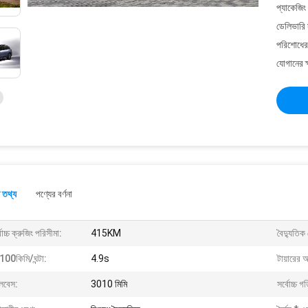
প্যাকেজিং
ডেলিভারি 
পরিশোধের 
যোগানের ক
 তথ্য
পণ্যের বর্ণনা
বোচ্চ ক্রুজিং পরিসীমা:
415KM
বৈদ্যুতিক 
100কিমি/ঘন্টা:
4.9s
টায়ারের 
ইলবেস:
3010 মিমি
সর্বোচ্চ গ