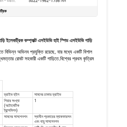
ওজন * উচ্চতা:
5022*1962*1756 মিমি
ট্রিক
ি ইলেকট্রিক কম্প্যাক্ট এসইউভি হাই স্পিড এসইউভি গাড়ি
তে বিভিন্ন অভিনব প্রযুক্তি রয়েছে, যার মধ্যে একটি বিশাল
বুদ্ধিমত্তার রোবট সহকারী একটি গাড়িতে.বিশ্বের প্রথম কৃত্রিম
ড্রাইভ হুইল
সামনের চাকার ড্রাইভ
গিয়ার সংখ্যা
1
(অটোমেটিক
ট্রান্সমিশন)
সামনের সাসপেনশন
স্বাধীন প্রকারের ম্যাকফারসন
এবং বায়ু সাসপেনশন