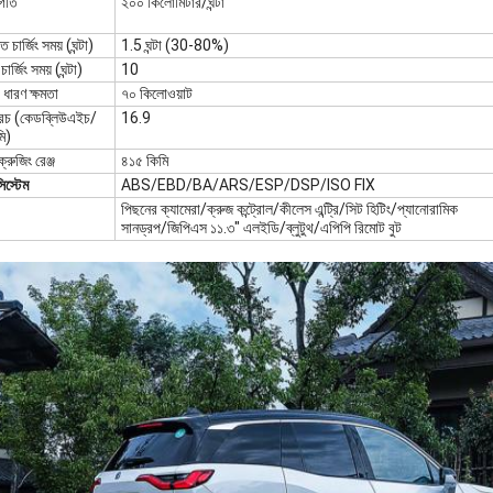
 গতি
২০০ কিলোমিটার/ঘন্টা
ত চার্জিং সময় (ঘন্টা)
1.5 ঘন্টা (30-80%)
ার্জিং সময় (ঘন্টা)
10
র ধারণ ক্ষমতা
৭০ কিলোওয়াট
খরচ (কেডব্লিউএইচ/
16.9
ি)
ক্রুজিং রেঞ্জ
৪১৫ কিমি
িস্টেম
ABS/EBD/BA/ARS/ESP/DSP/ISO FIX
পিছনের ক্যামেরা/ক্রুজ কন্ট্রোল/কীলেস এন্ট্রি/সিট হিটিং/প্যানোরামিক
সানড্রপ/জিপিএস ১১.৩" এলইডি/ব্লুটুথ/এপিপি রিমোট বুট