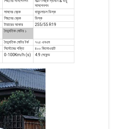
পিছনের সাসপেনশন
মাল্টি-লিঙ্ক স্বাধীন & বায়ু
সাসপেনশন
সামনের ব্রেক
বায়ুচলাচল ডিস্ক
পিছনের ব্রেক
ডিস্ক
টায়ারের আকার
255/55 R19
বৈদ্যুতিক মোটর ১
বৈদ্যুতিক মোটর টর্ক
৭২৫ এনএম
সিস্টেমের শক্তি
৪০০ কিলোওয়াট
0-100Km/h (s)
4.9 সেকেন্ড