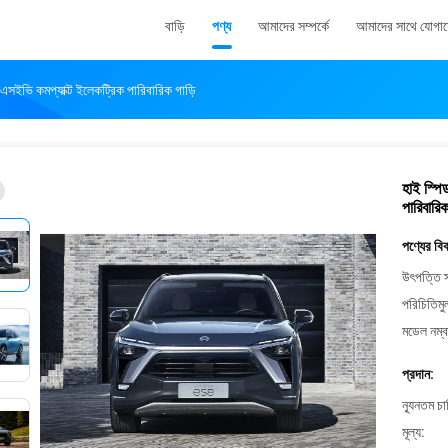
বাড়ি
পণ্য
আমাদের সম্পর্কে
আমাদের সাথে যোগা
 এসইভি কমপ্যাক্ট ইলেকট্রিক পারিবারিক গাড়ি
হাই স্পি
পারিবারিক
পণ্যের বি
উৎপত্তি স
পরিচিতিমু
মডেল নম্ব
প্রদান:
ন্যূনতম চ
মূল্য: