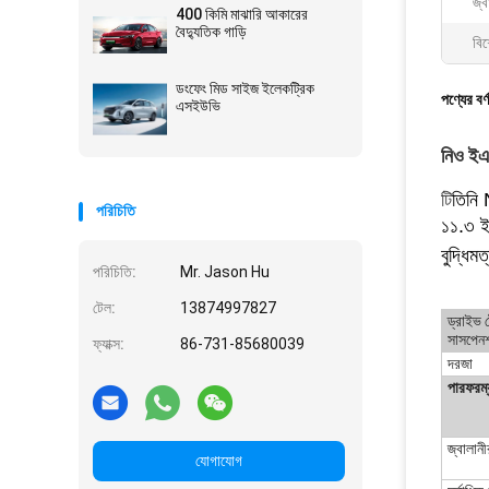
জ্ব
400 কিমি মাঝারি আকারের
বৈদ্যুতিক গাড়ি
বিশ
ডংফেং মিড সাইজ ইলেকট্রিক
পণ্যের বর্
এসইউভি
নিও ইএস
টি
তিনি
পরিচিতি
১১.৩ ইঞ
বুদ্ধিম
পরিচিতি:
Mr. Jason Hu
টেল:
13874997827
ড্রাইভ ট
সাসপেনশ
ফ্যাক্স:
86-731-85680039
দরজা
পারফরম্য
জ্বালান
যোগাযোগ