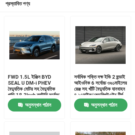
প্রস্তাবিত পণ্য
FWD 1.5L ইঞ্জিন BYD
সর্বাধিক শক্তি দক্ষ ইভি 2 হুন্ডাই
SEAL U DM-i PHEV
আইওনিক 6 সর্বোচ্চ ৩৬১মাইলের
বৈদ্যুতিক মোটর সহ বৈদ্যুতিক
রেঞ্জ সহ খাঁটি বৈদ্যুতিক যানবাহন
গাড়ি 18.3kwh ব্যাটারি সর্বোচ্চ
৪.১৭মাইল/কেডব্লিউএইচ দীর্ঘ
বাড়ি
শক্তি 214bhp
পরিসীমা
অনুসন্ধান পাঠান
অনুসন্ধান পাঠান
পণ্য
আমাদের সম্পর্কে