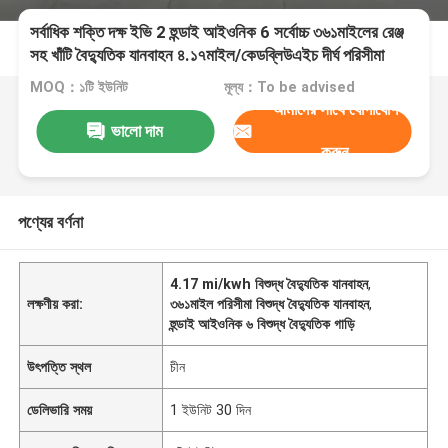
সর্বাধিক শক্তি দক্ষ ইভি 2 হুন্ডাই আইওনিক 6 সর্বোচ্চ ৩৬১মাইলের রেঞ্জ
সহ খাঁটি বৈদ্যুতিক যানবাহন ৪.১৭মাইল/কেডব্লিউএইচ দীর্ঘ পরিসীমা
MOQ：১টি ইউনিট
মূল্য：To be advised
আমাদের সাথে যোগাযোগ
ভালো দাম
করুন
পণ্যের বর্ণনা
4.17 mi/kwh বিশুদ্ধ বৈদ্যুতিক যানবাহন
,
লক্ষণীয় করা:
৩৬১মাইল পরিসীমা বিশুদ্ধ বৈদ্যুতিক যানবাহন
,
হুন্ডাই আইওনিক ৬ বিশুদ্ধ বৈদ্যুতিক গাড়ি
উৎপত্তি স্থল
চীন
ডেলিভারি সময়
1 ইউনিট 30 দিন