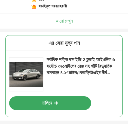
যাচাইকৃত সরবরাহকারী
আরো দেখুন
এর সেরা মূল্য পান
সর্বাধিক শক্তি দক্ষ ইভি 2 হুন্ডাই আইওনিক 6
সর্বোচ্চ ৩৬১মাইলের রেঞ্জ সহ খাঁটি বৈদ্যুতিক
যানবাহন ৪.১৭মাইল/কেডব্লিউএইচ দীর্ঘ
পরিসীমা
চালিয়ে