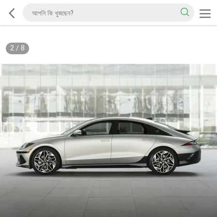
2
/
8