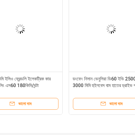
মি ইসিও ফ্রেন্ডলি ইলেকট্রিক কার
ডংফেং নিসান ভেনুসিয়া ডি60 ইভি 2500
্সিং এস60 180কিমি/ঘন্টা
3000 মিমি হুইলবেস বাম হাতের ড্রাইভ গ
ভালো দাম
ভালো দাম