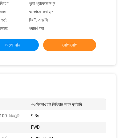
 বিবরণ:
পুরো প্যাকেজে নগ্ন
সময়:
আলোচনা করা হবে
শর্ত:
টি/টি, এল/সি
্ষমতা:
পরামর্শ করা
ভালো দাম
যোগাযোগ
৭৩ কিলোওয়াট লিথিয়াম আয়ন ব্যাটারি
00 কিমি/ঘন্টা:
9.3s
FWD