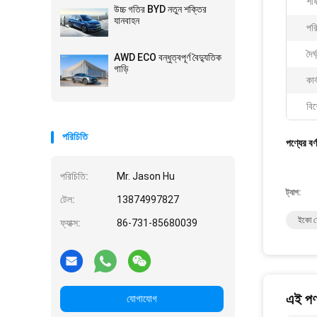
শীর
উচ্চ গতির BYD নতুন শক্তির
যানবাহন
পরি
দৈর
AWD ECO বন্ধুত্বপূর্ণ বৈদ্যুতিক
গাড়ি
কার
বিশ
পরিচিতি
পণ্যের বর্
পরিচিতি:
Mr. Jason Hu
ট্যাগ:
টেল:
13874997827
ইকো ফ্
ফ্যাক্স:
86-731-85680039
এই পণ্
যোগাযোগ