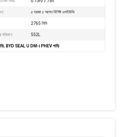
চার্জিং সময়:
0.73h/7.75h
ঠন:
৫ দরজা ৫ আসন বিশিষ্ট এসইউভি
2765 মিমি
র পরিমাণ:
552L
ড়ি
,
BYD SEAL U DM-i PHEV গাড়ি