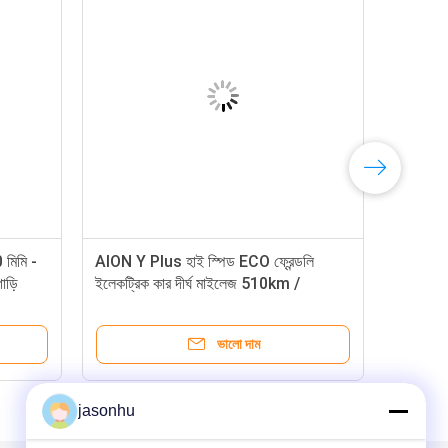
 মিমি -
AION Y Plus হাই স্পিড ECO ফ্রেন্ডলি
াড়ি
ইলেকট্রিক কার দীর্ঘ মাইলেজ 510km /
610km
ভালো দাম
jasonhu