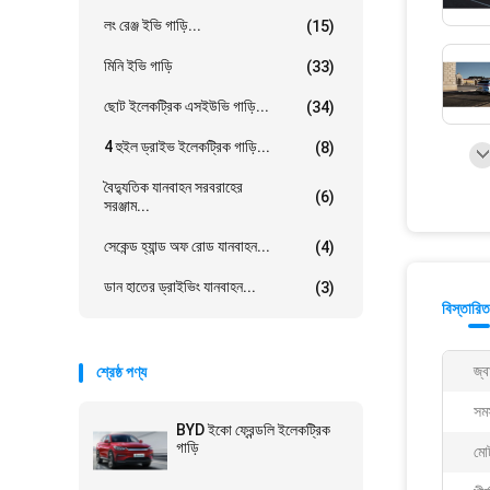
লং রেঞ্জ ইভি গাড়ি...
(15)
মিনি ইভি গাড়ি
(33)
ছোট ইলেকট্রিক এসইউভি গাড়ি...
(34)
4 হুইল ড্রাইভ ইলেকট্রিক গাড়ি...
(8)
বৈদ্যুতিক যানবাহন সরবরাহের
(6)
সরঞ্জাম...
সেকেন্ড হ্যান্ড অফ রোড যানবাহন...
(4)
ডান হাতের ড্রাইভিং যানবাহন...
(3)
বিস্তারিত
জ্ব
শ্রেষ্ঠ পণ্য
সমস
BYD ইকো ফ্রেন্ডলি ইলেকট্রিক
গাড়ি
মোট