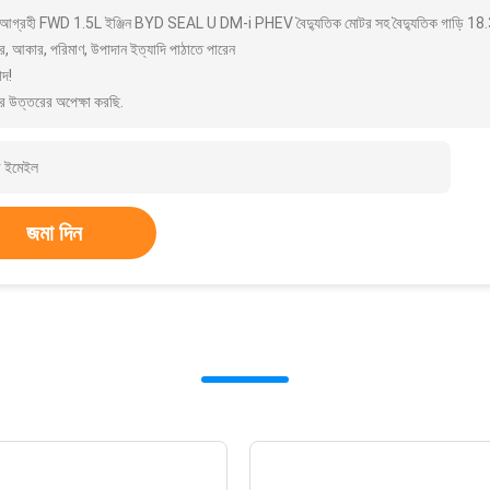
আগ্রহী FWD 1.5L ইঞ্জিন BYD SEAL U DM-i PHEV বৈদ্যুতিক মোটর সহ বৈদ্যুতিক গাড়ি 18.3
র, আকার, পরিমাণ, উপাদান ইত্যাদি পাঠাতে পারেন
াদ!
র উত্তরের অপেক্ষা করছি.
জমা দিন