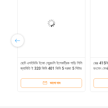
ছোট এসইউভি ইকো ফ্রেন্ডলি ইলেকট্রিক গাড়ি গিলি
রেঞ্জ 415কি
জ্যামিতি ই 320 কিমি 401 কিমি 5 দরজা 5 সিটার
ডংফেং ফেংক
ভালো দাম