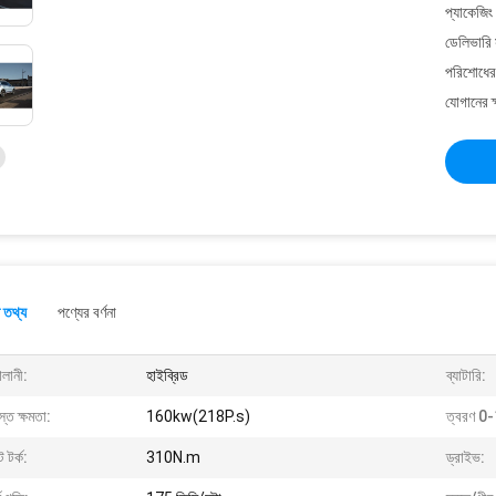
প্যাকেজিং
ডেলিভারি 
পরিশোধের 
যোগানের ক
 তথ্য
পণ্যের বর্ণনা
ালানী:
হাইব্রিড
ব্যাটারি:
্ত ক্ষমতা:
160kw(218P.s)
ত্বরণ 0-1
 টর্ক:
310N.m
ড্রাইভ: