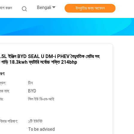
Bengali
যোগ করুন
উদ্ধৃতির জন্য আবেদন
5L ইঞ্জিন BYD SEAL U DM-i PHEV বৈদ্যুতিক মোটর সহ
ক গাড়ি 18.3kwh ব্যাটারি সর্বোচ্চ শক্তি 214bhp
বরণ:
্থল:
চীন
লক নাম:
BYD
ার:
সিল ইউ ডিএম-আই
াহিদার পরিমাণ:
১টি ইউনিট
To be advised