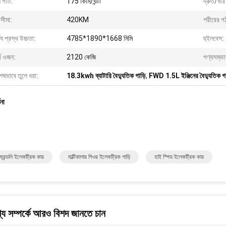
্ষ গতি:
175 কিমি/ঘন্টা
দ্রুত/ধীর 
সীমা:
420KM
শরীরের গ
্ঘ্য প্রস্থ উচ্চতা:
4785*1890*1668 মিমি
হুইলবেস:
্ব ওজন:
2120 কেজি
পণ্যসম্ভা
েষভাবে তুলে ধরা:
18.3kwh ব্যাটারি বৈদ্যুতিক গাড়ি
,
FWD 1.5L ইঞ্জিনের বৈদ্যুতিক গা
ণনা
রেন্ডলি ইলেকট্রিক কার
মাল্টিকালার পিওর ইলেকট্রিক গাড়ি
হাই স্পিড ইলেকট্রিক কার
য সম্পর্কে আরও বিশদ জানতে চান