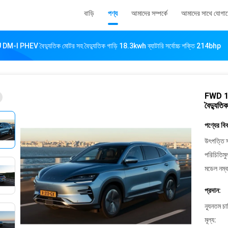
বাড়ি
পণ্য
আমাদের সম্পর্কে
আমাদের সাথে যোগা
-I PHEV বৈদ্যুতিক মোটর সহ বৈদ্যুতিক গাড়ি 18.3kwh ব্যাটারি সর্বোচ্চ শক্তি 214bhp
FWD 1.
বৈদ্যুতি
পণ্যের বি
উৎপত্তি স
পরিচিতিমু
মডেল নম্ব
প্রদান:
ন্যূনতম চ
মূল্য: