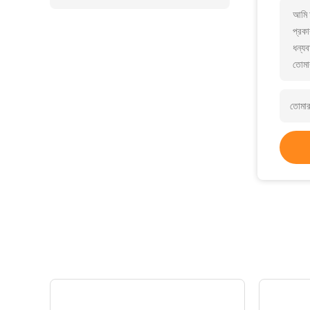
আমি 
প্রকা
ধন্যব
তোমা