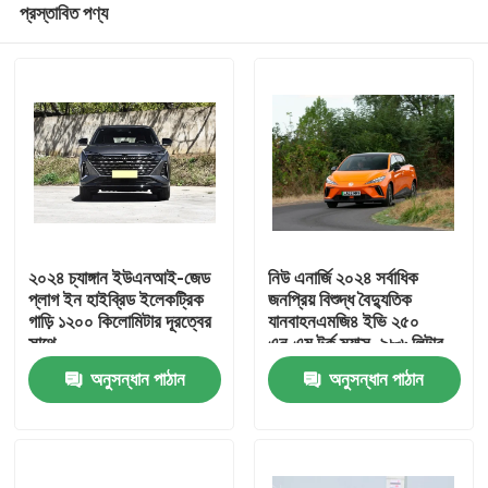
প্রস্তাবিত পণ্য
২০২৪ চ্যাঙ্গান ইউএনআই-জেড
নিউ এনার্জি ২০২৪ সর্বাধিক
প্লাগ ইন হাইব্রিড ইলেকট্রিক
জনপ্রিয় বিশুদ্ধ বৈদ্যুতিক
গাড়ি ১২০০ কিলোমিটার দূরত্বের
যানবাহনএমজি৪ ইভি ২৫০
সাথে
এন.এম টর্ক ম্যাক্স. ৯৮৬ লিটার
বাড়ি
অতিরিক্ত বড় ট্রাক স্পেস
অনুসন্ধান পাঠান
অনুসন্ধান পাঠান
পণ্য
আমাদের সম্পর্কে