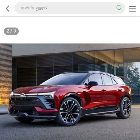
2
/
8