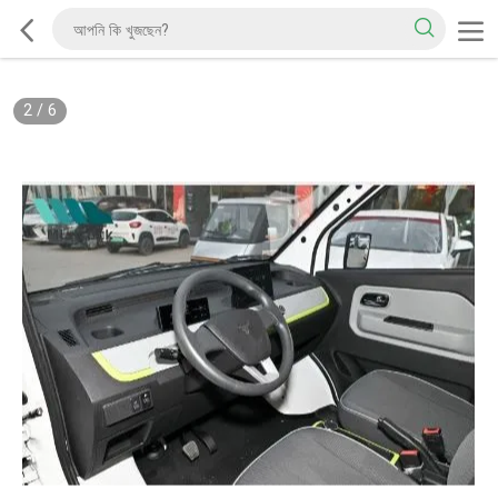
2
/
6