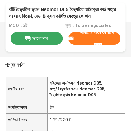
খাঁটি বৈদ্যুতিক ভ্যান Neomor D05 বৈদ্যুতিক মাইক্রো কার্ড শহুরে
সরবরাহ বিতরণ, বেড়া & ভ্যান ভার্সিও ক্ষেত্রে ফোকাস
MOQ：১টি
মূল্য：To be negociated
আমাদের সাথে যোগাযোগ
ভালো দাম
করুন
পণ্যের বর্ণনা
মাইক্রো কার্ড ভ্যান Neomor D05
,
লক্ষণীয় করা:
সম্পূর্ণ বৈদ্যুতিক ভ্যান Neomor D05
,
বৈদ্যুতিক ভ্যান Neomor D05
উৎপত্তি স্থল
চীন
ডেলিভারি সময়
1 ইউনিট 30 দিন