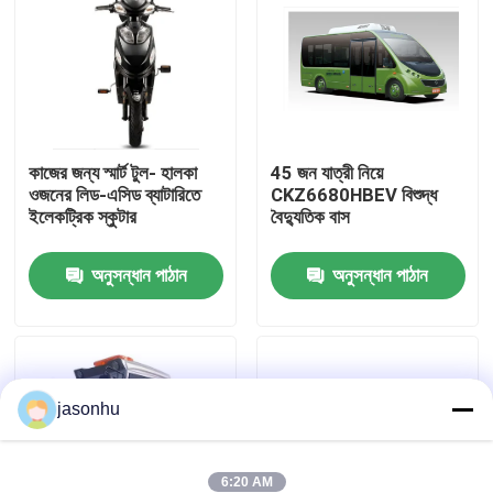
কারখানা ভ্রমণ
মান নিয়ন্ত্রণ
কাজের জন্য স্মার্ট টুল- হালকা
45 জন যাত্রী নিয়ে
ওজনের লিড-এসিড ব্যাটারিতে
CKZ6680HBEV বিশুদ্ধ
আমাদের সাথে যোগাযোগ করুন
ইলেকট্রিক স্কুটার
বৈদ্যুতিক বাস
উদ্ধৃতির জন্য আবেদন
অনুসন্ধান পাঠান
অনুসন্ধান পাঠান
ব্যবহৃত গাড়ি
jasonhu
বিশুদ্ধ ইলেকট্রিক গাড়ি
বড় বৈদ্যুতিক গাড়ি
6:20 AM