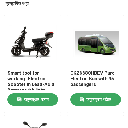
প্রস্তাবিত পণ্য
Smart tool for
CKZ6680HBEV Pure
working- Electric
Electric Bus with 45
Scooter in Lead-Acid
passengers
Battery with light
বাড়ি
weight
অনুসন্ধান পাঠান
অনুসন্ধান পাঠান
পণ্য
আমাদের সম্পর্কে