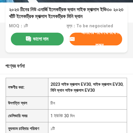
২০২৩ চীনের নিউ এনার্জি ইলেকট্রিক ভ্যান সাইক ম্যাক্সাস ইভি৩০ ২০২৩
খাঁটি ইলেকট্রিক ম্যাক্সাস ইলেকট্রিক মিনি ভ্যান
MOQ：১টি
মূল্য：To be negociated
আমাদের সাথে যোগাযোগ
ভালো দাম
করুন
পণ্যের বর্ণনা
2023 সাইক ম্যাক্সাস EV30
,
সাইক ম্যাক্সাস EV30
,
লক্ষণীয় করা:
মিনি ভ্যান সাইক ম্যাক্সাস EV30
উৎপত্তি স্থল
চীন
ডেলিভারি সময়
1 ইউনিট 30 দিন
ন্যূনতম চাহিদার পরিমাণ
১টি