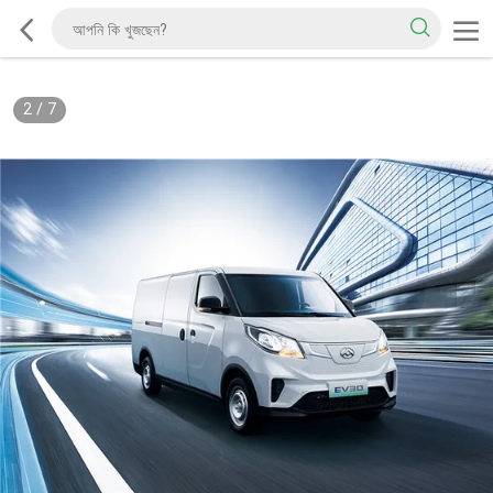
2
/
7