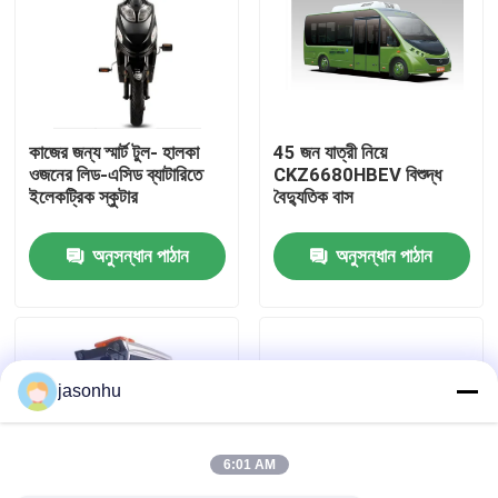
কারখানা ভ্রমণ
মান নিয়ন্ত্রণ
কাজের জন্য স্মার্ট টুল- হালকা
45 জন যাত্রী নিয়ে
ওজনের লিড-এসিড ব্যাটারিতে
CKZ6680HBEV বিশুদ্ধ
ইলেকট্রিক স্কুটার
বৈদ্যুতিক বাস
আমাদের সাথে যোগাযোগ করুন
অনুসন্ধান পাঠান
অনুসন্ধান পাঠান
উদ্ধৃতির জন্য আবেদন
ব্যবহৃত গাড়ি
jasonhu
বিশুদ্ধ ইলেকট্রিক গাড়ি
6:01 AM
বড় বৈদ্যুতিক গাড়ি