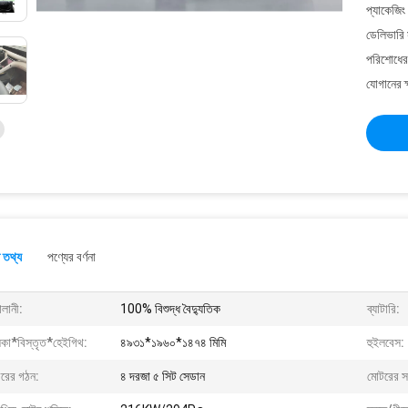
প্যাকেজিং
ডেলিভারি 
পরিশোধের 
যোগানের ক
 তথ্য
পণ্যের বর্ণনা
ালানী:
100% বিশুদ্ধ বৈদ্যুতিক
ব্যাটারি:
লকা*বিস্তৃত*হেইগিথ:
৪৯৩১*১৯৬০*১৪৭৪ মিমি
হুইলবেস:
ীরের গঠন:
৪ দরজা ৫ সিট সেডান
মোটরের সং