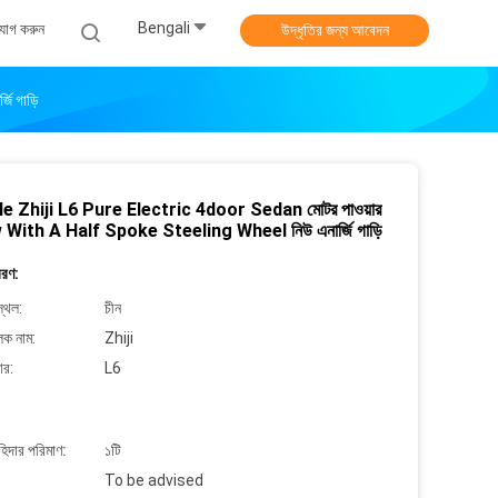
Bengali
যোগ করুন
উদ্ধৃতির জন্য আবেদন
 গাড়ি
e Zhiji L6 Pure Electric 4door Sedan মোটর পাওয়ার
With A Half Spoke Steeling Wheel নিউ এনার্জি গাড়ি
বরণ:
্থল:
চীন
লক নাম:
Zhiji
ার:
L6
াহিদার পরিমাণ:
১টি
To be advised