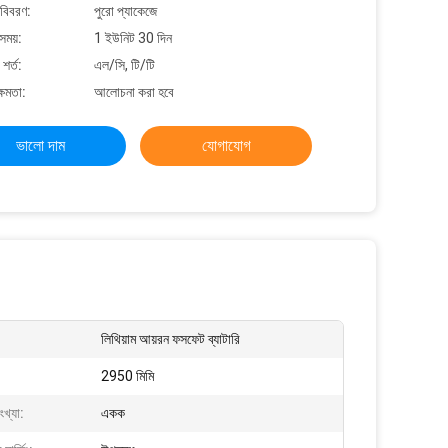
 বিবরণ:
পুরো প্যাকেজে
সময়:
1 ইউনিট 30 দিন
শর্ত:
এল/সি, টি/টি
্ষমতা:
আলোচনা করা হবে
ভালো দাম
যোগাযোগ
লিথিয়াম আয়রন ফসফেট ব্যাটারি
2950 মিমি
খ্যা:
একক