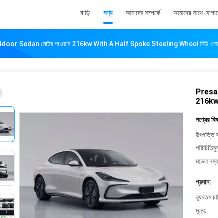
বাড়ি
পণ্য
আমাদের সম্পর্কে
আমাদের সাথে যোগা
door Sedan মোটর পাওয়ার 216kw With A Half Spoke Steeling Wheel নিউ এনার্জি
Presal
216kw 
পণ্যের বি
উৎপত্তি স
পরিচিতিমু
মডেল নম্ব
প্রদান:
ন্যূনতম চ
মূল্য: