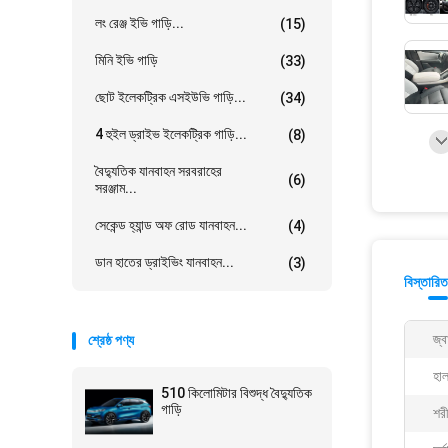
লং রেঞ্জ ইভি গাড়ি...
(15)
মিনি ইভি গাড়ি
(33)
ছোট ইলেকট্রিক এসইউভি গাড়ি...
(34)
4 হুইল ড্রাইভ ইলেকট্রিক গাড়ি...
(8)
বৈদ্যুতিক যানবাহন সরবরাহের
(6)
সরঞ্জাম...
সেকেন্ড হ্যান্ড অফ রোড যানবাহন...
(4)
ডান হাতের ড্রাইভিং যানবাহন...
(3)
বিস্তারিত
জ্ব
শ্রেষ্ঠ পণ্য
হা
510 কিলোমিটার বিশুদ্ধ বৈদ্যুতিক
গাড়ি
শর