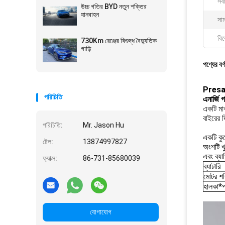
সর্
উচ্চ গতির BYD নতুন শক্তির
যানবাহন
সাম
বিশ
730Km রেঞ্জের বিশুদ্ধ বৈদ্যুতিক
গাড়ি
পণ্যের বর্
Presa
পরিচিতি
এনার্জি গ
একটি মাঝ
বাইরের 
পরিচিতি:
Mr. Jason Hu
একটি কু
টেল:
13874997827
অংশটি খ
এবং ব্য
ফ্যাক্স:
86-731-85680039
ব্যাটারি
মোটর শক
হালকা*প
যোগাযোগ