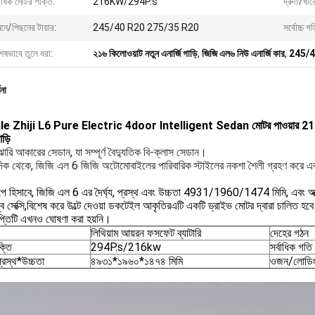
বাধিক মোটর শক্তি:
216KW/294P.s
দ্রুত/ধীরে
নে/পিছনের টায়ার:
245/40 R20 275/35 R20
সর্বোচ্চ গ
েষভাবে তুলে ধরা:
২১৬ কিলোওয়াট নতুন এনার্জি গাড়ি
,
জিজি এল৬ নিউ এনার্জি কার
,
245/40
ণনা
le Zhiji L6 Pure Electric 4door Intelligent Sedan মোটর পাওয়া
াড়ি
ারি আকারের সেডান, যা সম্পূর্ণ বৈদ্যুতিক বি-ক্লাস সেডান।
দিক থেকে, জিজি এল 6 জিজি অটোমোবাইলের পারিবারিক স্টাইলের নকশা শৈলী গ্রহণ করে 
পে হিসাবে, জিজি এল 6 এর দৈর্ঘ্য, প্রস্থ এবং উচ্চতা 4931/1960/1474 মিমি, এবং অ
ুব সেক্সি,বিশেষ করে উল্টে দেওয়া ডকটেইল আকৃতিরএটি একটি ড্রাইভ মোটর দ্বারা চালিত হ
াপ্তিটি এখনও ঘোষণা করা হয়নি।
লিথিয়াম আয়রন ফসফেট ব্যাটারি
দেহের গঠন
্তি
294P.s/216kw
সর্বাধিক গতি
্রস্থ*উচ্চতা
৪৯৩১*১৯৬০*১৪৭৪ মিমি
ওজন/লোডি