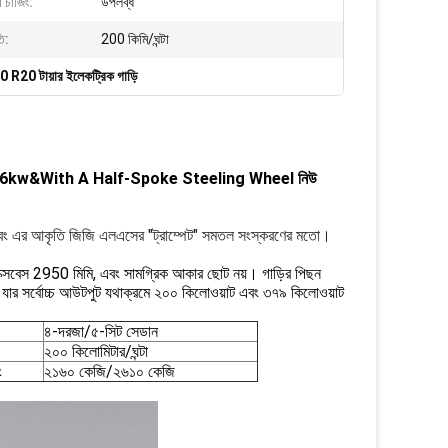
 চার্জিং:
উপলব্ধ
তি:
200 কিমি/ঘন্টা
 R20 টায়ার ইলেকট্রিক গাড়ি
র 216kw&With A Half-Spoke Steeling Wheel নিউ
এবং এর আকৃতি জিজি এলএসের "ট্রাম্পেট" সমতল সংস্করণের মতো।
ক্সবেস 2950 মিমি, এবং সামগ্রিক আকার ছোট নয়। গাড়ির পিছন
বে যার সর্বোচ্চ আউটপুট যথাক্রমে ২০০ কিলোওয়াট এবং ৩৭৯ কিলোওয়াট
৪-দরজা/৫-সিট সেডান
২০০ কিলোমিটার/ঘন্টা
ং
২১৬০ কেজি/২৬১০ কেজি