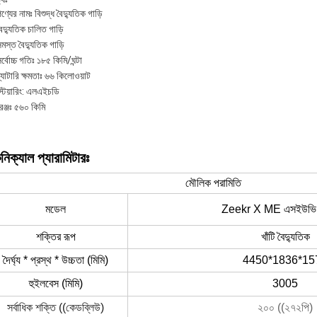
ণ্যের নামঃ বিশুদ্ধ বৈদ্যুতিক গাড়ি
ৈদ্যুতিক চালিত গাড়ি
মস্ত বৈদ্যুতিক গাড়ি
র্বোচ্চ গতিঃ ১৮৫ কিমি/ঘন্টা
্যাটারি ক্ষমতাঃ ৬৬ কিলোওয়াট
্টিয়ারিং: এলএইচডি
েঞ্জঃ ৫৬০ কিমি
নিক্যাল প্যারামিটারঃ
মৌলিক পরামিতি
মডেল
Zeekr X ME এসইউভি 
শক্তির রূপ
খাঁটি বৈদ্যুতিক
দৈর্ঘ্য * প্রস্থ * উচ্চতা (মিমি)
4450*1836*15
হুইলবেস (মিমি)
3005
সর্বাধিক শক্তি ((কেডব্লিউ)
২০০ ((২৭২পি)