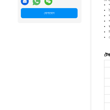
প
ব
যোগাযোগ
স
স
ব
স
র
টেক