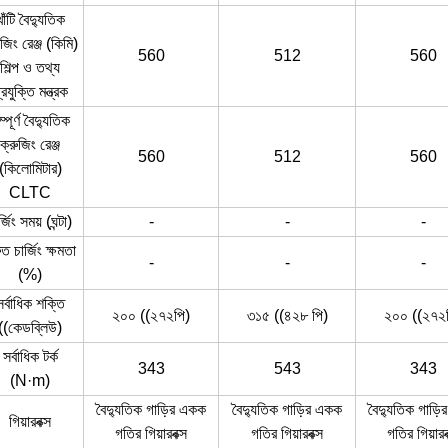
খাঁটি বৈদ্যুতিক
ুজিং রেঞ্জ (কিমি)
560
512
560
শিল্প ও তথ্য
্রযুক্তি মন্ত্রক
্পূর্ণ বৈদ্যুতিক
ক্রুজিং রেঞ্জ
560
512
560
(কিলোমিটার)
CLTC
র্জিং সময় (ঘন্টা)
-
-
-
ুত চার্জিং ক্ষমতা
-
-
-
(%)
সর্বাধিক শক্তি
২০০ ((২৭২পি)
৩১৫ ((৪২৮ পি)
২০০ ((২৭২
((কেডব্লিউ)
সর্বাধিক টর্ক
343
543
343
(N·m)
বৈদ্যুতিক গাড়ির একক
বৈদ্যুতিক গাড়ির একক
বৈদ্যুতিক গাড়
গিয়ারবক্স
গতির গিয়ারবক্স
গতির গিয়ারবক্স
গতির গিয়ারব