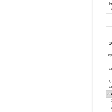
দৈ
1
আনু
১০
(
১০
দে