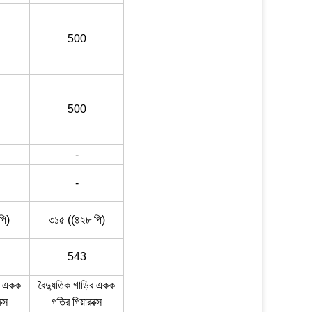
500
500
-
-
পি)
৩১৫ ((৪২৮ পি)
543
ির একক
বৈদ্যুতিক গাড়ির একক
ক্স
গতির গিয়ারবক্স