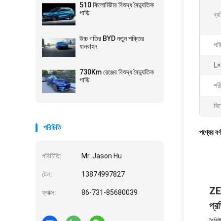
510 কিলোমিটার বিশুদ্ধ বৈদ্যুতিক
গাড়ি
ব্য
উচ্চ গতির BYD নতুন শক্তির
পরি
যানবাহন
L×
730Km রেঞ্জের বিশুদ্ধ বৈদ্যুতিক
গাড়ি
শর
বিশ
পরিচিতি
পণ্যের বর্
পরিচিতি:
Mr. Jason Hu
টেল:
13874997827
ZEE
ফ্যাক্স:
86-731-85680039
প্র
বৈশিষ্