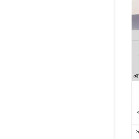
মৌ
ব
ব