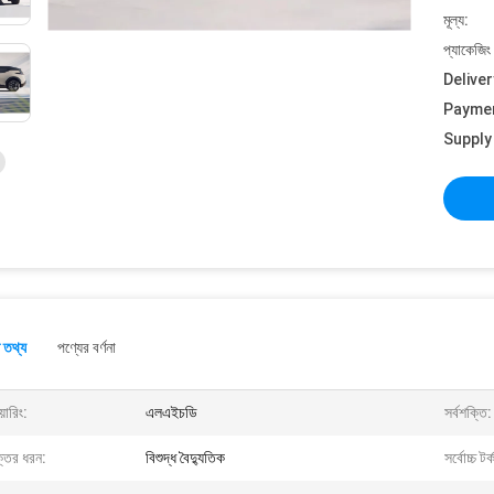
মূল্য:
প্যাকেজিং
Deliver
Payme
Supply 
 তথ্য
পণ্যের বর্ণনা
য়ারিং:
এলএইচডি
সর্বশক্তি:
্তির ধরন:
বিশুদ্ধ বৈদ্যুতিক
সর্বোচ্চ ট