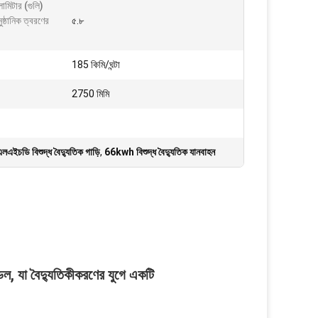
মিটার (গুলি)
ুষ্ঠানিক ত্বরণের
৫.৮
185 কিমি/ঘন্টা
2750 মিমি
লএইচডি বিশুদ্ধ বৈদ্যুতিক গাড়ি
,
66kwh বিশুদ্ধ বৈদ্যুতিক যানবাহন
, যা বৈদ্যুতিকীকরণের যুগে একটি