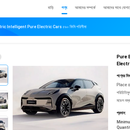
বাড়ি
পণ্য
আমাদের সম্পর্কে
আমাদের সাথে যোগা
ic Intelligent Pure Electric Cars ৫৬০ কিমি পরিসীমা
Pure E
Electri
পণ্যের বি
Place o
পরিচিতিমু
মডেল নম্ব
প্রদান:
Minim
Quanti