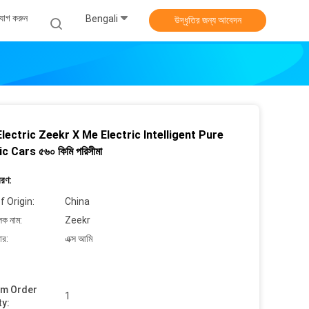
যোগ করুন
Bengali
উদ্ধৃতির জন্য আবেদন
lectric Zeekr X Me Electric Intelligent Pure
c Cars ৫৬০ কিমি পরিসীমা
বরণ:
f Origin:
China
লক নাম:
Zeekr
ার:
এক্স আমি
um Order
1
ty: