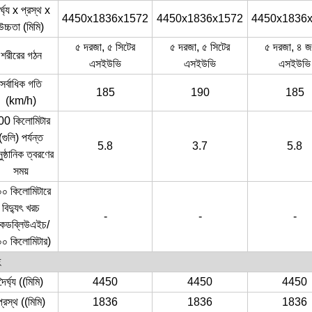
র্ঘ্য x প্রস্থ x
4450x1836x1572
4450x1836x1572
4450x1836
উচ্চতা (মিমি)
৫ দরজা, ৫ সিটের
৫ দরজা, ৫ সিটের
৫ দরজা, ৪ জ
শরীরের গঠন
এসইউভি
এসইউভি
এসইউভি
সর্বাধিক গতি
185
190
185
(km/h)
00 কিলোমিটার
(গুলি) পর্যন্ত
5.8
3.7
5.8
ষ্ঠানিক ত্বরণের
সময়
০ কিলোমিটারে
বিদ্যুৎ খরচ
-
-
-
কেডব্লিউএইচ/
০ কিলোমিটার)
হ
দৈর্ঘ্য ((মিমি)
4450
4450
4450
প্রস্থ ((মিমি)
1836
1836
1836