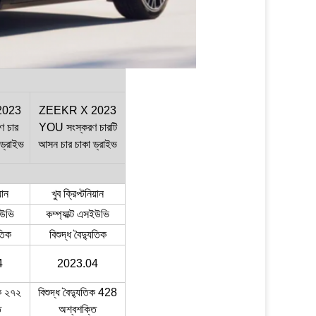
2023
ZEEKR X 2023
 চার
YOU সংস্করণ চারটি
ড্রাইভ
আসন চার চাকা ড্রাইভ
়ান
খুব ক্রিপ্টনিয়ান
ইউভি
কম্প্যাক্ট এসইউভি
ুতিক
বিশুদ্ধ বৈদ্যুতিক
4
2023.04
িক ২৭২
বিশুদ্ধ বৈদ্যুতিক 428
ি
অশ্বশক্তি