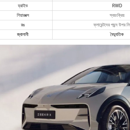
RWD
ড্রাইভ
গিয়ারবক্স
স্বয়ংক্রিয়
রঙ
ক্লায়েন্টদের পছন্দ উপর নি
জ্বালানী
বৈদ্যুতিক