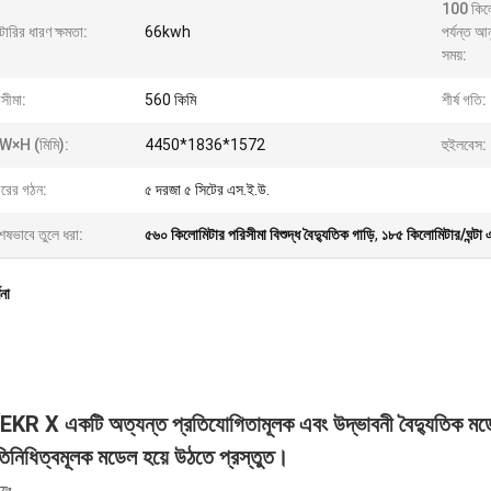
100 কিলো
াটারির ধারণ ক্ষমতা:
66kwh
পর্যন্ত আন
সময়:
সীমা:
560 কিমি
শীর্ষ গতি:
W×H (মিমি):
4450*1836*1572
হুইলবেস:
ীরের গঠন:
৫ দরজা ৫ সিটের এস.ই.উ.
েষভাবে তুলে ধরা:
৫৬০ কিলোমিটার পরিসীমা বিশুদ্ধ বৈদ্যুতিক গাড়ি
,
১৮৫ কিলোমিটার/ঘন্টা এ
ণনা
KR X একটি অত্যন্ত প্রতিযোগিতামূলক এবং উদ্ভাবনী বৈদ্যুতিক মডেল
তিনিধিত্বমূলক মডেল হয়ে উঠতে প্রস্তুত।
ট্যঃ