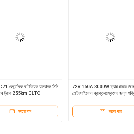
1 বৈদ্যুতিক বাণিজ্যিক যানবাহন মিনি
72V 150A 3000W ফ্যাট টায়ার ইলে
প ট্রাক 255km CLTC
মোটরসাইকেল প্রাপ্তবয়স্কদের জন্য শক্
ইলেকট্রিক ডার্ট বাইক
ভালো দাম
ভালো দাম