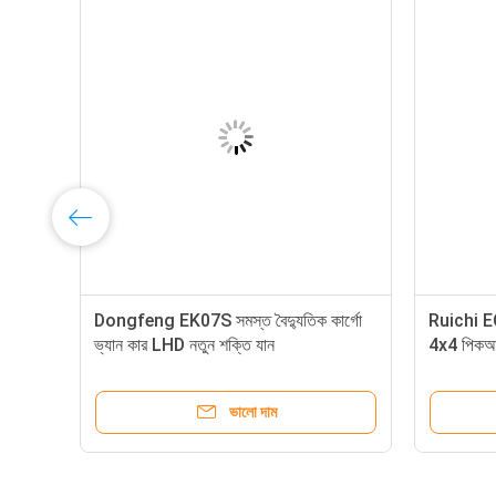
াক
Dongfeng EK07S সমস্ত বৈদ্যুতিক কার্গো
Ruichi EC7
ভ্যান কার LHD নতুন শক্তি যান
4x4 পিকআ
ভালো দাম