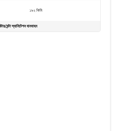
১৯২ কিমি
ার/ঘন্টা স্যানিটেশন যানবাহন