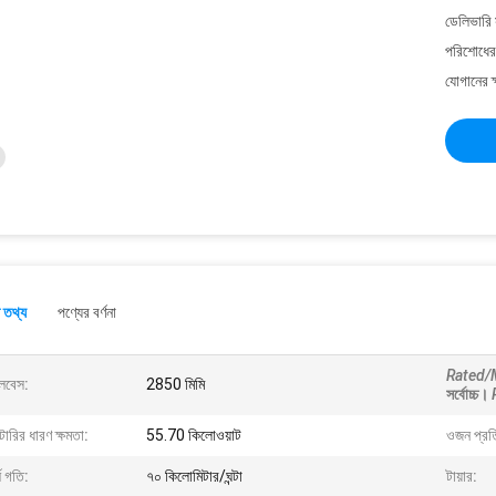
ডেলিভারি 
পরিশোধের 
যোগানের ক
 তথ্য
পণ্যের বর্ণনা
Rated/
ইলবেস:
2850 মিমি
সর্বোচ্চ।
াটারির ধারণ ক্ষমতা:
55.70 কিলোওয়াট
ওজন প্রত
্ষ গতি:
৭০ কিলোমিটার/ঘন্টা
টায়ার: