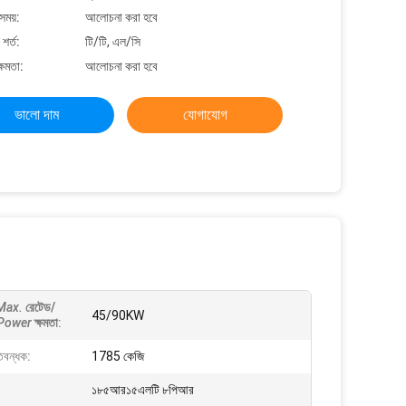
সময়:
আলোচনা করা হবে
শর্ত:
টি/টি, এল/সি
্ষমতা:
আলোচনা করা হবে
ভালো দাম
যোগাযোগ
Max.
রেটেড/
45/90KW
Power
ক্ষমতা
:
িবন্ধক:
1785 কেজি
১৮৫আর১৫এলটি ৮পিআর