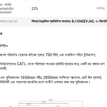
x.
সর্বোচ্চ
পরিসীমা:
adeability
22%
রেডযোগ্যতা
:
েষভাবে তুলে ধরা:
বিশুদ্ধ বৈদ্যুতিক স্যানিটেশন যানবাহন
,
BJ1042EVJA2
,
৭০ কিলোমিট
ণনা
শিষ্ট্যঃ
াজনক পরিবর্তনঃ ফ্রেমের বাইরের প্রস্থ 750 মিমি, এবং সংরক্ষিত শক্তি ইন্টারফেস;
নির্ভরযোগ্যতাঃ CATL থেকে পরিপক্ক পাওয়ার ব্যাটারি ব্যবহার করে, একটি বড় বাজার ভাগ
্থায়ী;
 এবং সুবিধাজনকঃ 1650mm শরীর, 2850mm সংক্ষিপ্ত অক্সবেস, ছোট বাঁক ব্যাসার্ধ,
মিউনিটি এবং প্যাডলার মার্কেটের মতো সংকীর্ণ এলাকায় কাজ করা সুবিধাজনক।