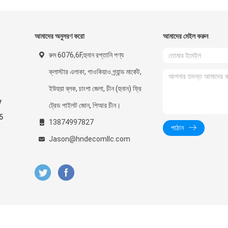
আমাদের অনুসরণ করো
আমাদের মেইল ​​করুন
রুম 6076,6F,হুনান রপ্তানি পণ্য
ক্লাস্টার এলাকা, গাওকিয়াও গ্র্যান্ড মার্কেট,
ইউহুয়া ব্লক, চাংশা জেলা, চীন (হুনান) ফ্রি
V
ট্রেড পাইলট জোন, পিআর চীন।
5
13874997827
পাঠান
Jason@hndecomllc.com
হৃত গাড়ি সরবরাহকারী. © 2023 - 2026 HUNAN DECOMLLC SUPPLY CHAIN CO., LTD.. 