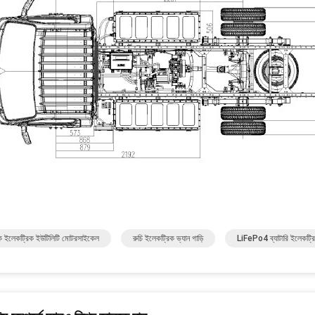
িক ইলেকট্রিক ইউটিলিটি মোটরসাইকেল
রুচি ইলেকট্রিক ভ্যান গাড়ি
LiFePo4 ব্যাটারি ইলেকট্রিক