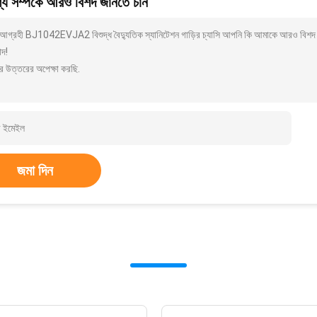
য সম্পর্কে আরও বিশদ জানতে চান
আগ্রহী BJ1042EVJA2 বিশুদ্ধ বৈদ্যুতিক স্যানিটেশন গাড়ির চ্যাসি আপনি কি আমাকে আরও বিশদ যে
াদ!
র উত্তরের অপেক্ষা করছি.
জমা দিন