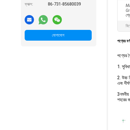
ফ্যাক্স:
86-731-85680039
Ma
Gr
গ্
বিশ
যোগাযোগ
পণ্যের বর্
পণ্যের বৈ
1. সুবিধ
2. উচ্চ 
এবং দীর্ঘস
3নমনীয়
শহরের ক