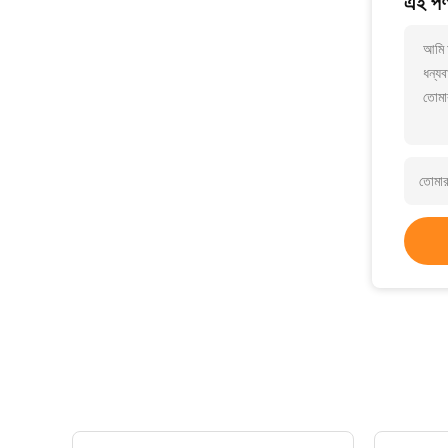
এই পণ্
আমি 
ধন্যব
তোমা