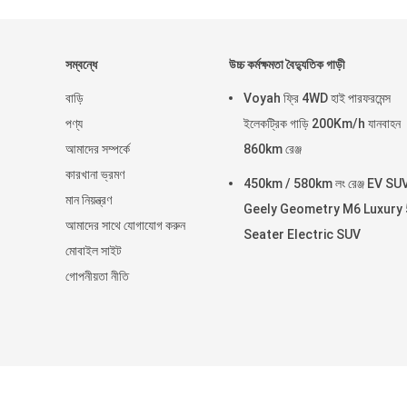
সম্বন্ধে
উচ্চ কর্মক্ষমতা বৈদ্যুতিক গাড়ী
বাড়ি
Voyah ফ্রি 4WD হাই পারফরমেন্স
পণ্য
ইলেকট্রিক গাড়ি 200Km/h যানবাহন
আমাদের সম্পর্কে
860km রেঞ্জ
কারখানা ভ্রমণ
450km / 580km লং রেঞ্জ EV SU
মান নিয়ন্ত্রণ
Geely Geometry M6 Luxury 
আমাদের সাথে যোগাযোগ করুন
Seater Electric SUV
মোবাইল সাইট
গোপনীয়তা নীতি
চীন ভাল গুণমান ব্যব