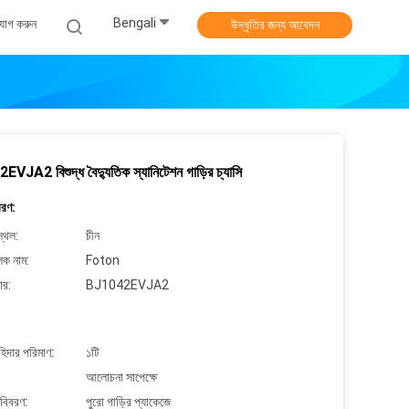
Bengali
যোগ করুন
উদ্ধৃতির জন্য আবেদন
VJA2 বিশুদ্ধ বৈদ্যুতিক স্যানিটেশন গাড়ির চ্যাসি
বরণ:
্থল:
চীন
লক নাম:
Foton
ার:
BJ1042EVJA2
াহিদার পরিমাণ:
১টি
আলোচনা সাপেক্ষে
 বিবরণ:
পুরো গাড়ির প্যাকেজে