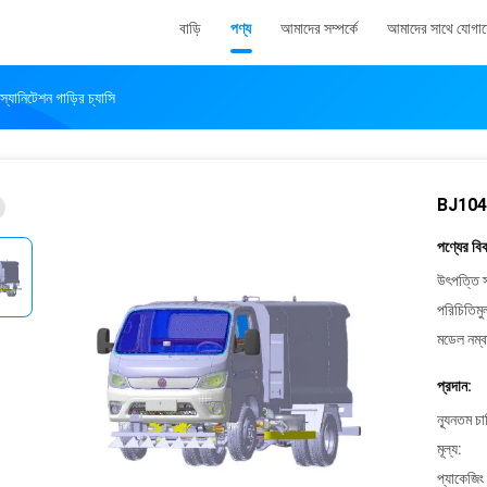
বাড়ি
পণ্য
আমাদের সম্পর্কে
আমাদের সাথে যোগা
ানিটেশন গাড়ির চ্যাসি
BJ1042E
পণ্যের বি
উৎপত্তি স
পরিচিতিমু
মডেল নম্ব
প্রদান:
ন্যূনতম চ
মূল্য:
প্যাকেজিং