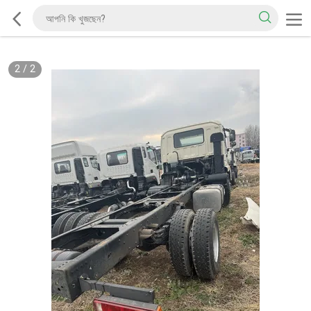
2
/
2