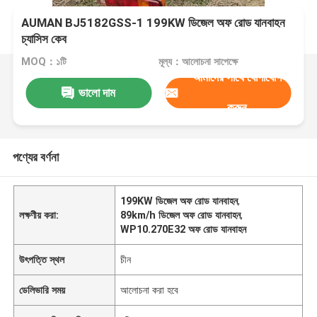
AUMAN BJ5182GSS-1 199KW ডিজেল অফ রোড যানবাহন
চ্যাসিস কেব
MOQ：১টি
মূল্য：আলোচনা সাপেক্ষে
আমাদের সাথে যোগাযোগ
ভালো দাম
করুন
পণ্যের বর্ণনা
199KW ডিজেল অফ রোড যানবাহন
,
লক্ষণীয় করা:
89km/h ডিজেল অফ রোড যানবাহন
,
WP10.270E32 অফ রোড যানবাহন
উৎপত্তি স্থল
চীন
ডেলিভারি সময়
আলোচনা করা হবে