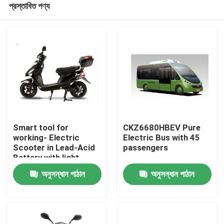
প্রস্তাবিত পণ্য
Smart tool for
CKZ6680HBEV Pure
working- Electric
Electric Bus with 45
Scooter in Lead-Acid
passengers
Battery with light
বাড়ি
weight
অনুসন্ধান পাঠান
অনুসন্ধান পাঠান
পণ্য
আমাদের সম্পর্কে