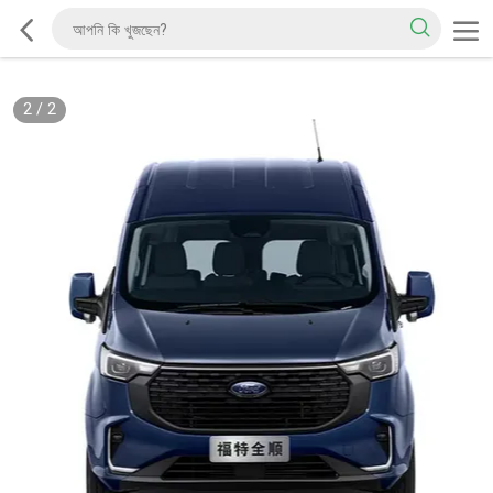
2
/
2