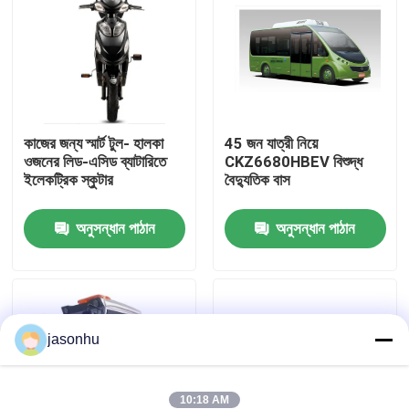
কারখানা ভ্রমণ
মান নিয়ন্ত্রণ
কাজের জন্য স্মার্ট টুল- হালকা
45 জন যাত্রী নিয়ে
ওজনের লিড-এসিড ব্যাটারিতে
CKZ6680HBEV বিশুদ্ধ
আমাদের সাথে যোগাযোগ করুন
ইলেকট্রিক স্কুটার
বৈদ্যুতিক বাস
উদ্ধৃতির জন্য আবেদন
অনুসন্ধান পাঠান
অনুসন্ধান পাঠান
ব্যবহৃত গাড়ি
jasonhu
বিশুদ্ধ ইলেকট্রিক গাড়ি
বড় বৈদ্যুতিক গাড়ি
10:18 AM