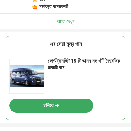
যাচাইকৃত সরবরাহকারী
আরো দেখুন
এর সেরা মূল্য পান
ফোর্ড ট্রানজিট 15 টি আসন সহ খাঁটি বৈদ্যুতিক
মাঝারি বাস
চালিয়ে