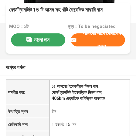
ফোর্ড ট্রানজিট 15 টি আসন সহ খাঁটি বৈদ্যুতিক মাঝারি বাস
MOQ：১টি
মূল্য：To be negociated
আমাদের সাথে যোগাযোগ
ভালো দাম
করুন
পণ্যের বর্ণনা
১৫ আসনের ইলেকট্রিক মিডল বাস
,
লক্ষণীয় করা:
ফোর্ড ট্রানজিট ইলেকট্রিক মিডল বাস
,
406km বৈদ্যুতিক বাণিজ্যিক যানবাহন
উৎপত্তি স্থল
চীন
ডেলিভারি সময়
1 ইউনিট 15 দিন