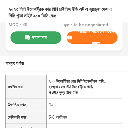
২০২৩ মিনি ইলেকট্রিক কার মিনি চাইনিজ ইভি এট এ ব্রঙ্কো ফেস এ
গিলি পান্ডা নাইট ২০০ কিমি রেঞ্জ
MOQ：১টি
মূল্য：to be negociated
আমাদের সাথে যোগাযোগ
ভালো দাম
করুন
পণ্যের বর্ণনা
২০০ কিলোমিটার রেঞ্জ মিনি ইলেকট্রিক গাড়ি
,
লক্ষণীয় করা:
ব্রঙ্কো ফেস মিনি ইলেকট্রিক গাড়ি
,
RWD ক্ষুদ্র চীনা ইভি
উৎপত্তি স্থল
চীন
ডেলিভারি সময়
5-8 কার্যদিবস