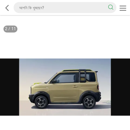
2
/
11