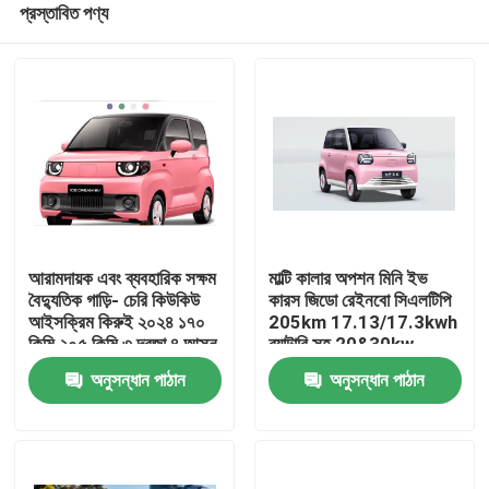
প্রস্তাবিত পণ্য
আরামদায়ক এবং ব্যবহারিক সক্ষম
মাল্টি কালার অপশন মিনি ইভ
বৈদ্যুতিক গাড়ি- চেরি কিউকিউ
কারস জিডো রেইনবো সিএলটিপি
আইসক্রিম কিরুই ২০২৪ ১৭০
205km 17.13/17.3kwh
কিমি ২০৫ কিমি ৩ দরজা ৪ আসন
ব্যাটারি সহ 20&30kw
বাড়ি
মিনি ইভি মিনিকার
পাওয়ারের জন্য
অনুসন্ধান পাঠান
অনুসন্ধান পাঠান
পণ্য
আমাদের সম্পর্কে