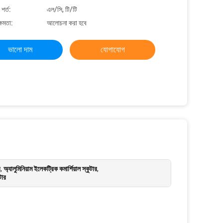
শর্ত:
এল/সি, টি/টি
্ষমতা:
আলোচনা করা হবে
ভালো দাম
যোগাযোগ
র
,
অ্যালুমিনিয়াম ইলেকট্রিক কমার্শিয়াল স্কুটার
,
টার