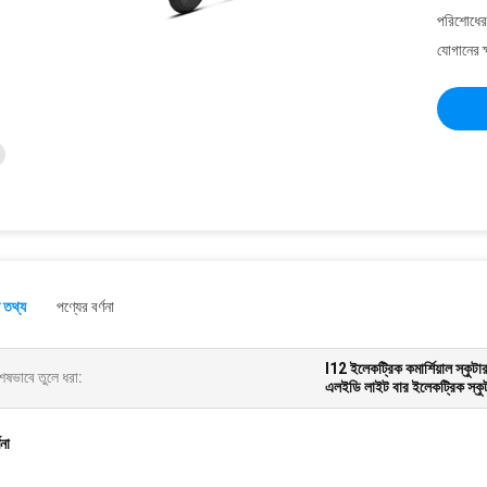
পরিশোধের 
যোগানের ক
 তথ্য
পণ্যের বর্ণনা
I12 ইলেকট্রিক কমার্শিয়াল স্কুটা
েষভাবে তুলে ধরা:
এলইডি লাইট বার ইলেকট্রিক স্কু
ণনা