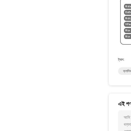
ট্যাগ:
ক্লাস
এই পণ্
আমি 
ধন্যব