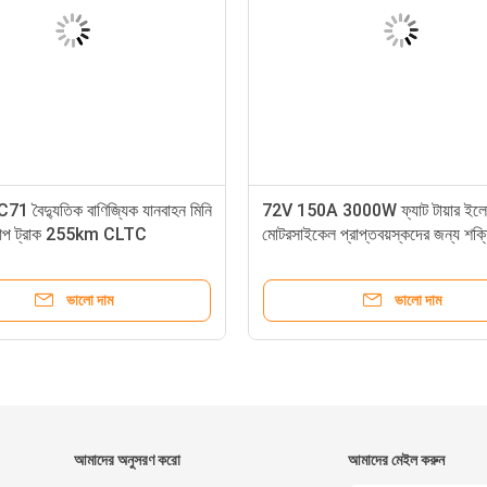
1 বৈদ্যুতিক বাণিজ্যিক যানবাহন মিনি
72V 150A 3000W ফ্যাট টায়ার ইলে
প ট্রাক 255km CLTC
মোটরসাইকেল প্রাপ্তবয়স্কদের জন্য শক্
ইলেকট্রিক ডার্ট বাইক
ভালো দাম
ভালো দাম
আমাদের অনুসরণ করো
আমাদের মেইল ​​করুন