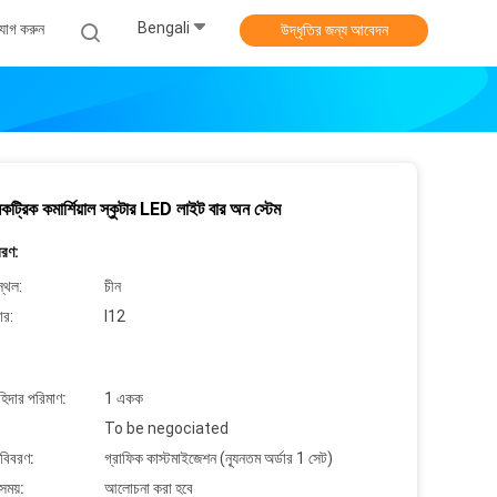
Bengali
যোগ করুন
উদ্ধৃতির জন্য আবেদন
ট্রিক কমার্শিয়াল স্কুটার LED লাইট বার অন স্টেম
বরণ:
্থল:
চীন
ার:
I12
াহিদার পরিমাণ:
1 একক
To be negociated
 বিবরণ:
গ্রাফিক কাস্টমাইজেশন (ন্যূনতম অর্ডার 1 সেট)
সময়:
আলোচনা করা হবে