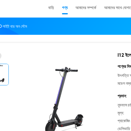
বাড়ি
পণ্য
আমাদের সম্পর্কে
আমাদের সাথে যোগা
ED লাইট বার অন স্টেম
I12 ইলেক
পণ্যের বি
উৎপত্তি স
মডেল নম্ব
প্রদান:
ন্যূনতম চ
মূল্য:
প্যাকেজিং
ডেলিভারি 