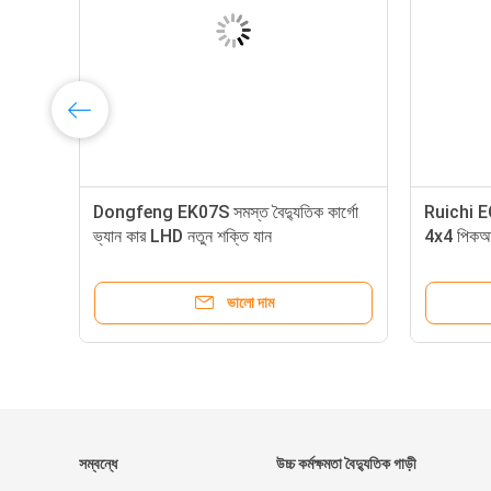
াক
Dongfeng EK07S সমস্ত বৈদ্যুতিক কার্গো
Ruichi EC7
ভ্যান কার LHD নতুন শক্তি যান
4x4 পিকআ
ভালো দাম
সম্বন্ধে
উচ্চ কর্মক্ষমতা বৈদ্যুতিক গাড়ী