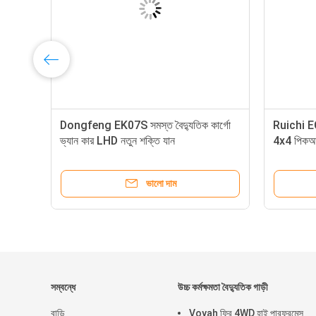
াক
Dongfeng EK07S সমস্ত বৈদ্যুতিক কার্গো
Ruichi EC7
ভ্যান কার LHD নতুন শক্তি যান
4x4 পিকআ
ভালো দাম
সম্বন্ধে
উচ্চ কর্মক্ষমতা বৈদ্যুতিক গাড়ী
বাড়ি
Voyah ফ্রি 4WD হাই পারফরমেন্স