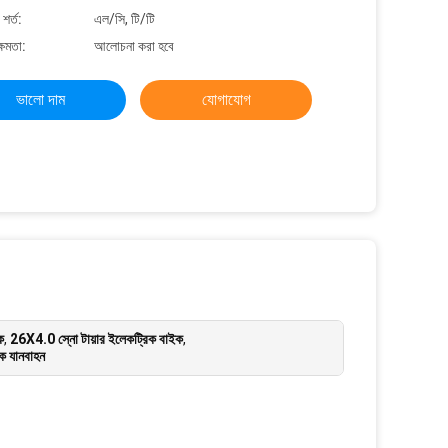
শর্ত:
এল/সি, টি/টি
্ষমতা:
আলোচনা করা হবে
ভালো দাম
যোগাযোগ
ক
,
26X4.0 স্নো টায়ার ইলেকট্রিক বাইক
,
ক যানবাহন