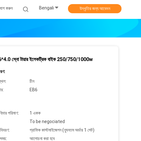
Bengali
যোগ করুন
উদ্ধৃতির জন্য আবেদন
*4.0 স্নো টায়ার ইলেকট্রিক বাইক 250/750/1000w
বরণ:
্থল:
চীন
ার:
EB6
াহিদার পরিমাণ:
1 একক
To be negociated
 বিবরণ:
গ্রাফিক কাস্টমাইজেশন (ন্যূনতম অর্ডার 1 সেট)
সময়:
আলোচনা করা হবে