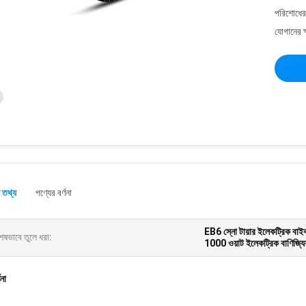
পরিশোধের 
যোগানের ক
 তথ্য
পণ্যের বর্ণনা
EB6 স্নো টায়ার ইলেকট্রিক বাই
েষভাবে তুলে ধরা:
1000 ওয়াট ইলেকট্রিক বাণিজ্যি
ণনা