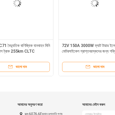
1 বৈদ্যুতিক বাণিজ্যিক যানবাহন মিনি
72V 150A 3000W ফ্যাট টায়ার ইলে
প ট্রাক 255km CLTC
মোটরসাইকেল প্রাপ্তবয়স্কদের জন্য শক্
ইলেকট্রিক ডার্ট বাইক
ভালো দাম
ভালো দাম
আমাদের অনুসরণ করো
আমাদের মেইল ​​করুন
রুম 6076,6F,হুনান রপ্তানি পণ্য