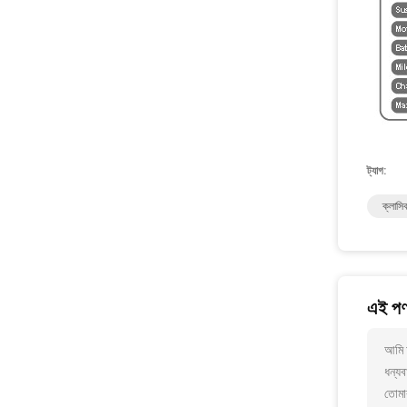
ট্যাগ:
ক্লাস
এই পণ্
আমি 
ধন্যব
তোমা