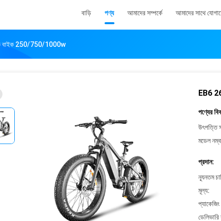
বাড়ি
পণ্য
আমাদের সম্পর্কে
আমাদের সাথে যোগা
্রিক বাইক 250/750/1000w
EB6 26
পণ্যের বি
উৎপত্তি স
মডেল নম্ব
প্রদান:
ন্যূনতম চ
মূল্য:
প্যাকেজিং
ডেলিভারি 