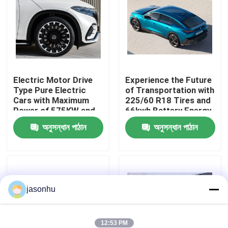
কারখানা ভ্রমণ
মান নিয়ন্ত্রণ
Electric Motor Drive
Experience the Future
Type Pure Electric
of Transportation with
আমাদের সাথে যোগাযোগ করুন
Cars with Maximum
225/60 R18 Tires and
Power of 575KW and
66kwh Battery Energy
Kerb Weight of
Zero Emission Cars
উদ্ধৃতির জন্য আবেদন
অনুসন্ধান পাঠান
অনুসন্ধান পাঠান
1881kg
ব্যবহৃত গাড়ি
jasonhu
বিশুদ্ধ ইলেকট্রিক গাড়ি
বড় বৈদ্যুতিক গাড়ি
12:53 PM