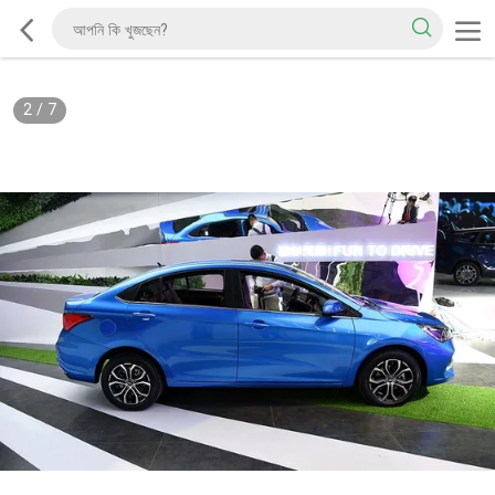
2
/
7