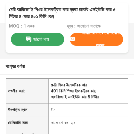
চেরি আরিজো ই পিওর ইলেকট্রিক কার দ্রুত চার্জের এসইউভি কার ৫
সিটার ৪ ডোর ৪০১ কিমি রেঞ্জ
MOQ：1 একক
মূল্য：আলোচনা সাপেক্ষে
আমাদের সাথে যোগাযোগ
ভালো দাম
করুন
পণ্যের বর্ণনা
চেরি পিওর ইলেকট্রিক কার
,
লক্ষণীয় করা:
401 কিমি পিওর ইলেকট্রিক কার
,
অ্যারিজো ই এসইউভি কার 5 সিটার
উৎপত্তি স্থল
চীন
ডেলিভারি সময়
আলোচনা করা হবে