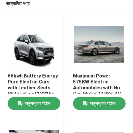
প্রস্তাবিত পণ্য
66kwh Battery Energy
Maximum Power
Pure Electric Cars
575KW Electric
with Leather Seats
Automobiles with No
Material and 1881kg
Gas Motor 110Kw AC
বাড়ি
Kerb Weight
Synchrounous Electric
অনুসন্ধান পাঠান
অনুসন্ধান পাঠান
Motor
পণ্য
আমাদের সম্পর্কে