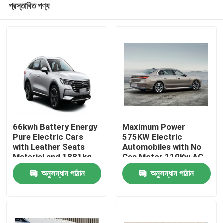
প্রস্তাবিত পণ্য
66kwh Battery Energy
Maximum Power
Pure Electric Cars
575KW Electric
with Leather Seats
Automobiles with No
Material and 1881kg
Gas Motor 110Kw AC
বাড়ি
Kerb Weight
Synchrounous Electric
অনুসন্ধান পাঠান
অনুসন্ধান পাঠান
Motor
পণ্য
আমাদের সম্পর্কে