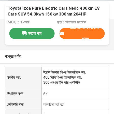
Toyota Izoa Pure Electric Cars Nedc 400km EV
Cars SUV 54.3kwh 150kw 300nm 204HP
MOQ：1 একক
মূল্য：আলোচনা সাপেক্ষে
আমাদের সাথে যোগাযোগ
ভালো দাম
করুন
পণ্যের বর্ণনা
টয়োটা ইজোয়া পিওর ইলেকট্রিক কার
,
লক্ষণীয় করা:
400 কিমি পিওর ইলেকট্রিক কার
,
300 এনএম ইভি কার এসইউভি
উৎপত্তি স্থল
চীন
ডেলিভারি সময়
আলোচনা করা হবে