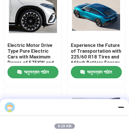
কারখানা ভ্রমণ
মান নিয়ন্ত্রণ
Electric Motor Drive
Experience the Future
Type Pure Electric
of Transportation with
আমাদের সাথে যোগাযোগ করুন
Cars with Maximum
225/60 R18 Tires and
Power of 575KW and
66kwh Battery Energy
Kerb Weight of
Zero Emission Cars
উদ্ধৃতির জন্য আবেদন
অনুসন্ধান পাঠান
অনুসন্ধান পাঠান
1881kg
ব্যবহৃত গাড়ি
বিশুদ্ধ ইলেকট্রিক গাড়ি
বড় বৈদ্যুতিক গাড়ি
6:19 AM