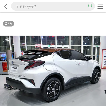
2
/
6