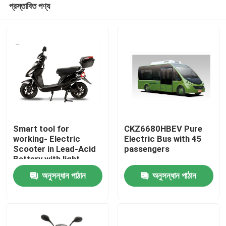
প্রস্তাবিত পণ্য
Smart tool for
CKZ6680HBEV Pure
working- Electric
Electric Bus with 45
Scooter in Lead-Acid
passengers
Battery with light
বাড়ি
weight
অনুসন্ধান পাঠান
অনুসন্ধান পাঠান
পণ্য
আমাদের সম্পর্কে