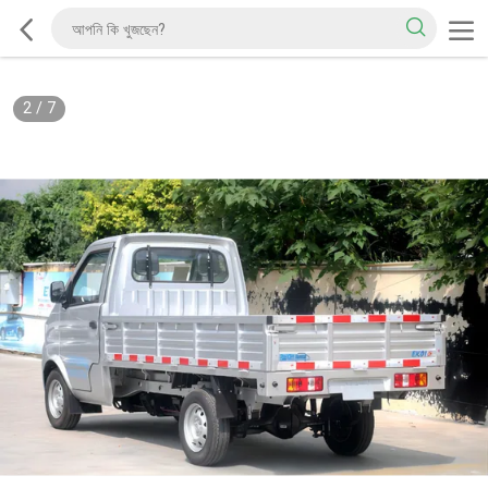
2
/
7