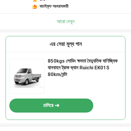
যাচাইকৃত সরবরাহকারী
আরো দেখুন
এর সেরা মূল্য পান
850kgs লোডিং ক্ষমতা বৈদ্যুতিক বাণিজ্যিক
যানবাহন ট্রাক ভ্যান Ruichi EK01S
80km/ঘন্টা
চালিয়ে