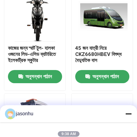
কারখানা ভ্রমণ
মান নিয়ন্ত্রণ
কাজের জন্য স্মার্ট টুল- হালকা
45 জন যাত্রী নিয়ে
ওজনের লিড-এসিড ব্যাটারিতে
CKZ6680HBEV বিশুদ্ধ
আমাদের সাথে যোগাযোগ করুন
ইলেকট্রিক স্কুটার
বৈদ্যুতিক বাস
উদ্ধৃতির জন্য আবেদন
অনুসন্ধান পাঠান
অনুসন্ধান পাঠান
ব্যবহৃত গাড়ি
jasonhu
বিশুদ্ধ ইলেকট্রিক গাড়ি
বড় বৈদ্যুতিক গাড়ি
9:38 AM