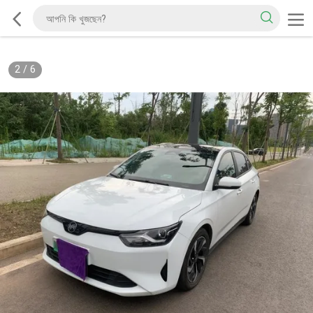
2
/
6