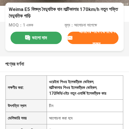
Weima E5 বিশুদ্ধ বৈদ্যুতিক যান মাল্টিকালার 170km/h নতুন শক্তি
বৈদ্যুতিক গাড়ি
MOQ：1 একক
মূল্য：আলোচনা সাপেক্ষে
আমাদের সাথে যোগাযোগ
ভালো দাম
করুন
পণ্যের বর্ণনা
ওয়েইমা পিওর ইলেকট্রিক ভেহিকল
,
লক্ষণীয় করা:
মাল্টিকালার পিওর ইলেকট্রিক ভেহিকল
,
170কিমি/এইচ নতুন এনার্জি ইলেকট্রিক কার
উৎপত্তি স্থল
চীন
ডেলিভারি সময়
আলোচনা করা হবে