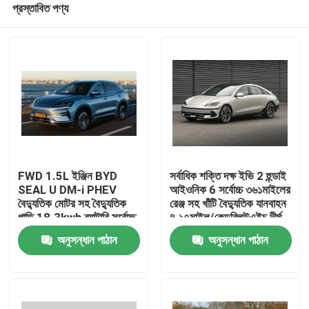
প্রস্তাবিত পণ্য
FWD 1.5L ইঞ্জিন BYD
সর্বাধিক শক্তি দক্ষ ইভি 2 হুন্ডাই
SEAL U DM-i PHEV
আইওনিক 6 সর্বোচ্চ ৩৬১মাইলের
বৈদ্যুতিক মোটর সহ বৈদ্যুতিক
রেঞ্জ সহ খাঁটি বৈদ্যুতিক যানবাহন
গাড়ি 18.3kwh ব্যাটারি সর্বোচ্চ
৪.১৭মাইল/কেডব্লিউএইচ দীর্ঘ
বাড়ি
শক্তি 214bhp
পরিসীমা
অনুসন্ধান পাঠান
অনুসন্ধান পাঠান
পণ্য
আমাদের সম্পর্কে