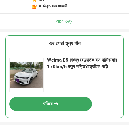
যাচাইকৃত সরবরাহকারী
আরো দেখুন
এর সেরা মূল্য পান
Weima E5 বিশুদ্ধ বৈদ্যুতিক যান মাল্টিকালার
170km/h নতুন শক্তি বৈদ্যুতিক গাড়ি
চালিয়ে