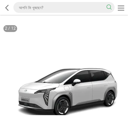
2
/
12