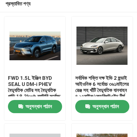
প্রস্তাবিত পণ্য
FWD 1.5L ইঞ্জিন BYD
সর্বাধিক শক্তি দক্ষ ইভি 2 হুন্ডাই
SEAL U DM-i PHEV
আইওনিক 6 সর্বোচ্চ ৩৬১মাইলের
বৈদ্যুতিক মোটর সহ বৈদ্যুতিক
রেঞ্জ সহ খাঁটি বৈদ্যুতিক যানবাহন
গাড়ি 18.3kwh ব্যাটারি সর্বোচ্চ
৪.১৭মাইল/কেডব্লিউএইচ দীর্ঘ
বাড়ি
শক্তি 214bhp
পরিসীমা
অনুসন্ধান পাঠান
অনুসন্ধান পাঠান
পণ্য
আমাদের সম্পর্কে