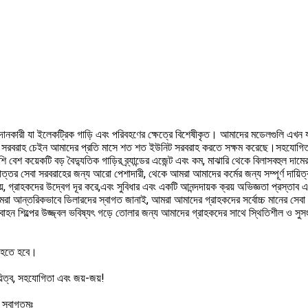
দানকারী যা ইলেকট্রিক গাড়ি এবং পরিবহণের ক্ষেত্রে বিশেষীকৃত। আমাদের মডেলগুলি এখন যাত
িশীল সরবরাহ চেইন আমাদের প্রতি মাসে শত শত ইউনিট সরবরাহ করতে সক্ষম করেছে।সহযোগিতার
াশি বেশ কয়েকটি বড় বৈদ্যুতিক গাড়ির ব্র্যান্ডের এজেন্ট এবং কম, মাঝারি থেকে বিলাসবহুল দামে
়োত্তর সেবা সরবরাহের জন্য আরো পেশাদারী, থেকে আমরা আমাদের কর্মের জন্য সম্পূর্ণ দায়িত্
়, গ্রাহকদের উদ্বেগ দূর করে,এবং সুবিধার এবং একটি আনন্দদায়ক ক্রয় অভিজ্ঞতা প্রস্তাব এ
বআমরা আন্তরিকভাবে ডিলারদের স্বাগত জানাই, আমরা আমাদের গ্রাহকদের সর্বোচ্চ মানের সেবা
 যানবাহন শিল্পের উজ্জ্বল ভবিষ্যৎ গড়ে তোলার জন্য আমাদের গ্রাহকদের সাথে স্থিতিশীল ও সু
ন্ড হতে হবে।
ায়িত্ব, সহযোগিতা এবং জয়-জয়!
 স্বাগতমঃ