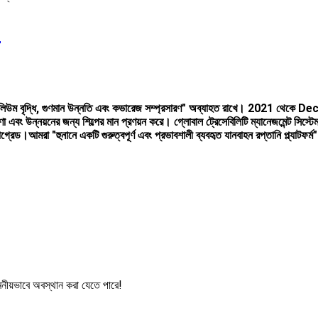
m
উম বৃদ্ধি, গুণমান উন্নতি এবং কভারেজ সম্প্রসারণ" অব্যাহত রাখে। 2021 থেকে De
া এবং উন্নয়নের জন্য শিল্পের মান প্রণয়ন করে। গ্লোবাল ট্রেসেবিলিটি ম্যানেজমেন্ট সিস্টেম
ার আপগ্রেড।আমরা "হুনানে একটি গুরুত্বপূর্ণ এবং প্রভাবশালী ব্যবহৃত যানবাহন রপ্তানি প্ল্যাটফর্ম
মনীয়ভাবে অবস্থান করা যেতে পারে!