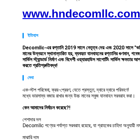
www.hndecomllc.co
ইতিহাস
Decomllc-এর রপ্তানি 2019 সালে নেতৃত্ব দেয় এবং 2020 সালে "ভলি
মানের উন্নয়নে স্থানান্তরিত হয়, ব্যবহৃত যানবাহনের রপ্তানির গুণমান, গবেষণ
সার্ভিস স্ট্যান্ডার্ড নির্মাণ এবং বিদেশী ওয়্যারহাউস সাপোর্টিং সার্ভিস ক্ষমত
করতে প্রতিশ্রুতিবদ্ধ!
সেবা
এক-স্টপ পরিষেবা, ক্রয়-প্রেরণ, যেতে প্রস্তুত, দ্বারে দ্বারে পরিবহণ!
মধ্যে ভারসাম্য বজায় রাখার জন্য উচ্চ মানের সবুজ যানবাহন সরবরাহ করা।
কেন আমাদের নির্বাচন করেছে?!
পেশাদার দল
Decomllc পণ্যের পর্যাপ্ত সরবরাহ রয়েছে, যা গ্রাহকের চাহিদা অনুযায়ী ন
মাঝারি দাম