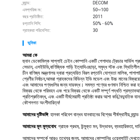
ব্র্যান্ড:
DECOM
এমপ্লয়িজ নং:
50~100
বছর প্রতিষ্ঠিত:
2011
রপ্তানি পিসি:
50% - 60%
গ্রাহকরা পরিবেশিত:
30
ভূমিকা
আমরা কে
হুনান ডেকোমিল্ক সাপ্লাই চেইন কোম্পানি একটি পেশাদার ট্রেডার সার্ভিস প্র
সেডান, এসইউভি,বাণিজ্যিক গাড়ি ইত্যাদিএছাড়া, সমৃদ্ধ স্টক এবং স্থিত
চীন বাণিজ্য মন্ত্রণালয় দ্বারা প্রত্যয়িত বিরল রপ্তানি যোগ্যতা মালিক, পাশাপ
শ্রেণীর নির্বাচন,আমরা গ্রাহকদের বিভিন্ন ইভি মডেল এবং উচ্চ মানের বিক্রয
এবং আমাদের পণ্যগুলির জন্য দায়বদ্ধ। সমস্ত পণ্যের গুণমান নিশ্চিত করা হয
বিক্রয় থেকে পরিবহন এবং পরে বিক্রয় থেকে একটি সম্পূর্ণ পদ্ধতি প্রস্তা
প্রতিশ্রুতিবদ্ধ, এবং একটি দীর্ঘমেয়াদী প্রতিষ্ঠা করার আশা করি,বৈদ্যুতিক
কৌশলগত অংশীদারিত্ব!
আমাদের দৃষ্টিভঙ্গি
: হালকা পরিবেশ বান্ধব যানবাহনের বিশ্বের শীর্ষস্থানীয় ব্র্যা
আমাদের মূল মূল্যবোধ
: গ্রাহক প্রথম, উন্মুক্ত মন, উদ্ভাবন, ব্যবহারিকতা, দ
আমাদের সম্পর্কে আরও তথ্যের জন্য, আমাদের কোম্পানির ওয়েবসাইট দেখতে