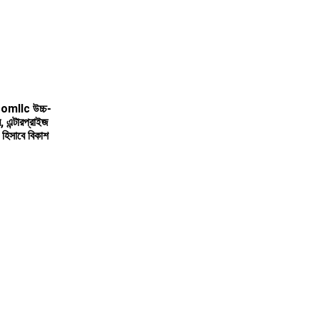
comllc উচ্চ-
, এন্টারপ্রাইজ
" হিসাবে বিকাশ