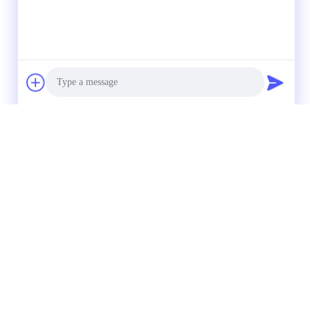
Photo
Video Call
Audio Call