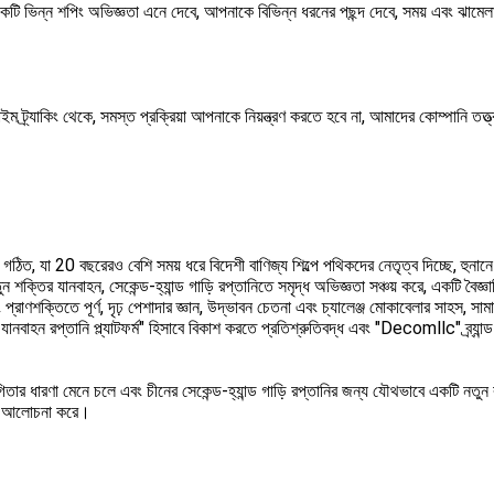
ে একটি ভিন্ন শপিং অভিজ্ঞতা এনে দেবে, আপনাকে বিভিন্ন ধরনের পছন্দ দেবে, সময় এবং ঝামেলা
ল-টাইম ট্র্যাকিং থেকে, সমস্ত প্রক্রিয়া আপনাকে নিয়ন্ত্রণ করতে হবে না, আমাদের কোম্পানি তত্
 গঠিত, যা 20 বছরেরও বেশি সময় ধরে বিদেশী বাণিজ্য শিল্পে পথিকদের নেতৃত্ব দিচ্ছে, হুনান
ন শক্তির যানবাহন, সেকেন্ড-হ্যান্ড গাড়ি রপ্তানিতে সমৃদ্ধ অভিজ্ঞতা সঞ্চয় করে, একটি বৈজ্ঞ
রাণশক্তিতে পূর্ণ, দৃঢ় পেশাদার জ্ঞান, উদ্ভাবন চেতনা এবং চ্যালেঞ্জ মোকাবেলার সাহস, সা
যানবাহন রপ্তানি প্ল্যাটফর্ম" হিসাবে বিকাশ করতে প্রতিশ্রুতিবদ্ধ এবং "Decomllc" ব্র্যান্ড প
িতার ধারণা মেনে চলে এবং চীনের সেকেন্ড-হ্যান্ড গাড়ি রপ্তানির জন্য যৌথভাবে একটি নতুন 
াথে আলোচনা করে।