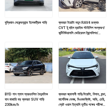
বুদ্ধিমান সেকেন্ডহ্যান্ড ইলেকট্রিক গাড়ি
ব্যবহৃত টয়োটা নতুন RAV4 র‍ংফ্যাং
CVT টু হুইল ড্রাইভ স্টাইলিশ সংস্করণ/
কন্টিনিউয়াসলি ভেরিয়েবল ট্রান্সমিশন/
এসইউভি/২০২২ মডেল ২.০ লিটার/৫-
সিটার থার্ড-পার্টি টেস্টিং রিপোর্ট সহ।
BYD গান প্লাস স্বয়ংচালিত বৈদ্যুতিক
ব্যবহৃত জ্বালানী গাড়ি/টয়োটা, নিসান, হন্ডা,
যান মাঝারি বড় ব্যবহৃত SUV গাড়ি
মার্সেডিজ বেনজ, বিএমডব্লিউ, অডি, চেরি,
230km/h
গ্রেট ওয়াল ইত্যাদি তৃতীয় পক্ষের পরীক্ষার
রিপোর্ট দিয়ে।