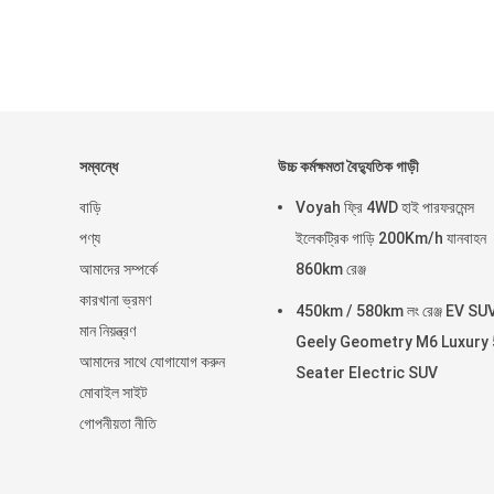
সম্বন্ধে
উচ্চ কর্মক্ষমতা বৈদ্যুতিক গাড়ী
বাড়ি
Voyah ফ্রি 4WD হাই পারফরমেন্স
পণ্য
ইলেকট্রিক গাড়ি 200Km/h যানবাহন
আমাদের সম্পর্কে
860km রেঞ্জ
কারখানা ভ্রমণ
450km / 580km লং রেঞ্জ EV SU
মান নিয়ন্ত্রণ
Geely Geometry M6 Luxury 
আমাদের সাথে যোগাযোগ করুন
Seater Electric SUV
মোবাইল সাইট
গোপনীয়তা নীতি