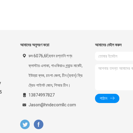
আমাদের অনুসরণ করো
আমাদের মেইল ​​করুন
রুম 6076,6F,হুনান রপ্তানি পণ্য
ক্লাস্টার এলাকা, গাওকিয়াও গ্র্যান্ড মার্কেট,
ইউহুয়া ব্লক, চাংশা জেলা, চীন (হুনান) ফ্রি
V
ট্রেড পাইলট জোন, পিআর চীন।
5
13874997827
পাঠান
Jason@hndecomllc.com