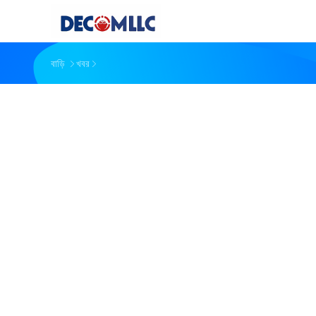
বাড়ি
খবর